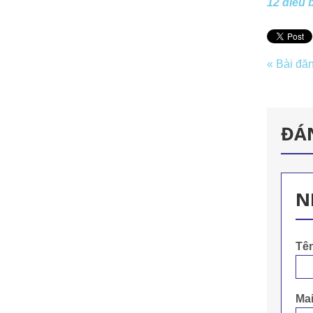
12 điều 
« Bài đă
ĐÁ
N
Tê
Mai