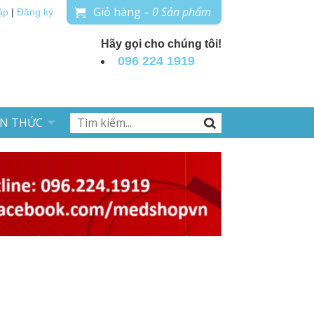
Giỏ hàng
– 0 Sản phẩm
ập
|
Đăng ký
Hãy gọi cho chúng tôi!
096 224 1919
ẾN THỨC