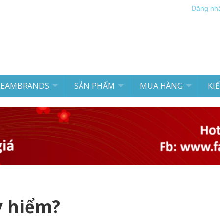
Đăng nh
REAMBRANDS
SẢN PHẨM
MUA HÀNG
KI
y hiểm?