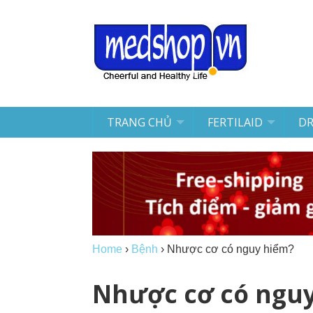
TRANG CHỦ
FERTILAID
D
Home
›
Bệnh
›
Nhược cơ có nguy hiểm?
Nhược cơ có ngu