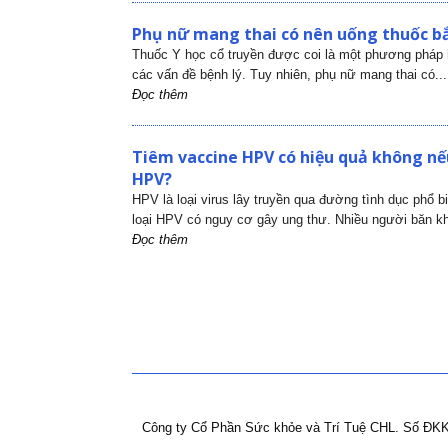
Phụ nữ mang thai có nên uống thuốc bắ
Thuốc Y học cổ truyền được coi là một phương pháp h
các vấn đề bệnh lý. Tuy nhiên, phụ nữ mang thai có...
Đọc thêm
Tiêm vaccine HPV có hiệu quả không nếu
HPV?
HPV là loại virus lây truyền qua đường tình dục phổ b
loại HPV có nguy cơ gây ung thư. Nhiều người băn kh
Đọc thêm
Công ty Cổ Phần Sức khỏe và Trí Tuệ CHL.
Số ĐKK