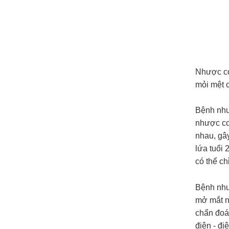
Nhược cơ 
mỏi mệt c
Bệnh như
nhược cơ 
nhau, gâ
lứa tuổi 
có thể ch
Bệnh như
mở mắt n
chẩn đoá
điện - đi