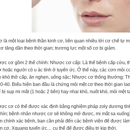
là một loại bệnh thần kinh cơ, liên quan nhiều tới cơ chế tự m
ơ tăng dần theo thời gian; trương lực một số cơ bị giảm.
ợc cơ gồm 2 thể chính: Nhược cơ cấp: Là thể bệnh cấp cứu, t
hoặc người có u ác tính ở tuyến ức. Ở thể này, các cơn mỏi cơ
y khó thở cấp, ăn nghẹn, uống sặc; Nhược cơ thông thường: Th
20-40. Biểu hiện ban đầu là chứng mỏi mệt cơ theo thời gian l
ỉ bị sụp mi mắt (1 hoặc 2 bên) hay nhai khó, nuốt khó, mỏi mệt ta
ợc cơ có thể được xác định bằng nghiệm pháp zoly dương tính
hìn; bệnh nhân nhược cơ sẽ không mở được, mi mắt sa xuống) 
n chính xác bệnh, bạn cần phải đến các bệnh viện để được làm
ện cơ, Xquang tuyến ức… cụ thể để được điều trị kịp thời.