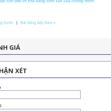
bạn cần biết về khả năng sinh sản của chồng mình
ng trước
|
Bài đăng tiếp theo »
NH GIÁ
HẬN XÉT
n
l