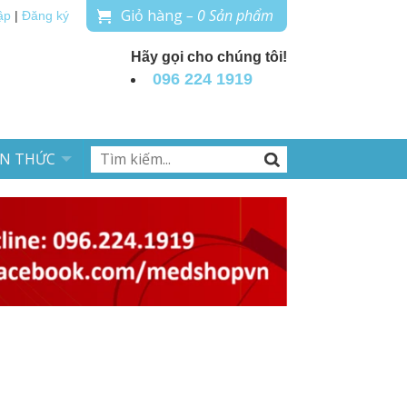
Giỏ hàng
– 0 Sản phẩm
ập
|
Đăng ký
Hãy gọi cho chúng tôi!
096 224 1919
ẾN THỨC