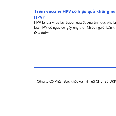
Tiêm vaccine HPV có hiệu quả không nếu
HPV?
HPV là loại virus lây truyền qua đường tình dục phổ b
loại HPV có nguy cơ gây ung thư. Nhiều người băn kh
Đọc thêm
Công ty Cổ Phần Sức khỏe và Trí Tuệ CHL.
Số ĐKK