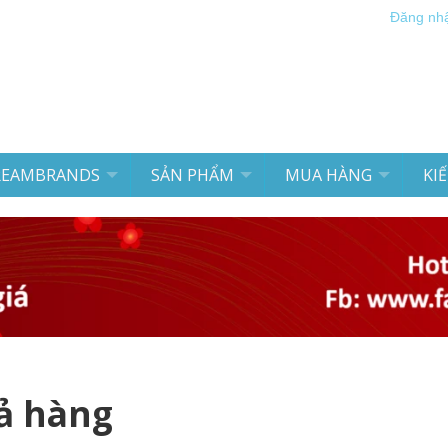
Đăng nh
REAMBRANDS
SẢN PHẨM
MUA HÀNG
KI
rả hàng