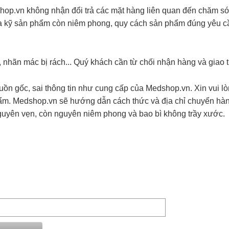
hop.vn không nhận đổi trả các mặt hàng liên quan đến chăm só
ra kỹ sản phẩm còn niêm phong, quy cách sản phẩm đúng yêu cầu
nhãn mác bị rách... Quý khách cần từ chối nhận hàng và giao tr
uồn gốc, sai thông tin như cung cấp của Medshop.vn. Xin vui l
 phẩm. Medshop.vn sẽ hướng dẫn cách thức và địa chỉ chuyển hàn
uyên vẹn, còn nguyên niêm phong và bao bì không trầy xước.