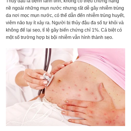
Thủy đậu là bệnh lành tính, không có triệu chứng nặng
nề ngoài những mụn nước nhưng rất dễ gây nhiễm trùng
da nơi mọc mụn nước, có thể dẫn đến nhiễm trùng huyết,
viêm não tuy ít xảy ra. Người bị thủy đậu đa số tự khỏi và
không để lại sẹo, tỉ lệ gây biến chứng chỉ 1%. Cá biệt có
một số trường hợp bị bội nhiễm vẫn hình thành sẹo.