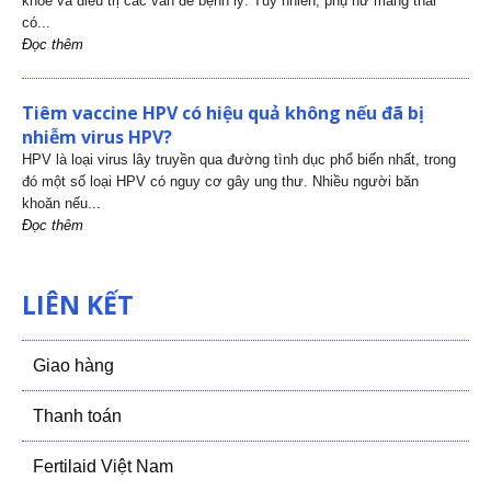
khỏe và điều trị các vấn đề bệnh lý. Tuy nhiên, phụ nữ mang thai
có...
Đọc thêm
Tiêm vaccine HPV có hiệu quả không nếu đã bị
nhiễm virus HPV?
HPV là loại virus lây truyền qua đường tình dục phổ biến nhất, trong
đó một số loại HPV có nguy cơ gây ung thư. Nhiều người băn
khoăn nếu...
Đọc thêm
LIÊN KẾT
Giao hàng
Thanh toán
Fertilaid Việt Nam