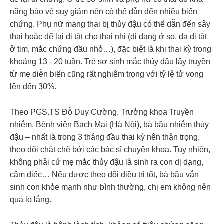
năng bảo vệ suy giảm nên có thể dẫn đến nhiều biến
chứng. Phụ nữ mang thai bị thủy đậu có thể dẫn đến sảy
thai hoặc để lại dị tật cho thai nhi (dị dạng ở sọ, đa dị tật
ở tim, mắc chứng đầu nhỏ…), đặc biệt là khi thai kỳ trong
khoảng 13 - 20 tuần. Trẻ sơ sinh mắc thủy đậu lây truyền
từ mẹ diễn biến cũng rất nghiêm trọng với tỷ lệ tử vong
lên đến 30%.
Theo PGS.TS Đỗ Duy Cường, Trưởng khoa Truyền
nhiễm, Bệnh viện Bạch Mai (Hà Nội), bà bầu nhiễm thủy
đậu – nhất là trong 3 tháng đầu thai kỳ nên thận trọng,
theo dõi chặt chẽ bởi các bác sĩ chuyên khoa. Tuy nhiên,
không phải cứ mẹ mắc thủy đậu là sinh ra con dị dạng,
câm điếc… Nếu được theo dõi điều trị tốt, bà bầu vẫn
sinh con khỏe mạnh như bình thường, chị em không nên
quá lo lắng.