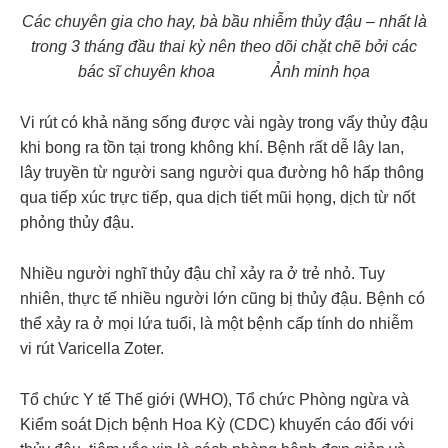
Các chuyên gia cho hay, bà bầu nhiễm thủy đậu – nhất là
trong 3 tháng đầu thai kỳ nên theo dõi chặt chẽ bởi các
bác sĩ chuyên khoa Ảnh minh họa
Vi rút có khả năng sống được vài ngày trong vẩy thủy đậu
khi bong ra tồn tại trong không khí. Bệnh rất dễ lây lan,
lây truyền từ người sang người qua đường hô hấp thông
qua tiếp xúc trực tiếp, qua dịch tiết mũi họng, dịch từ nốt
phỏng thủy đậu.
Nhiều người nghĩ thủy đậu chỉ xảy ra ở trẻ nhỏ. Tuy
nhiên, thực tế nhiều người lớn cũng bị thủy đậu. Bệnh có
thể xảy ra ở mọi lứa tuổi, là một bệnh cấp tính do nhiễm
vi rút Varicella Zoter.
Tổ chức Y tế Thế giới (WHO), Tổ chức Phòng ngừa và
Kiểm soát Dịch bệnh Hoa Kỳ (CDC) khuyến cáo đối với