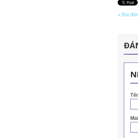
« Bài đă
ĐÁ
N
Tê
Mai