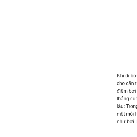
Khi đi bơ
cho cẩn t
điểm bơi
tháng cuố
lâu: Tron
mệt mỏi h
như bơi 