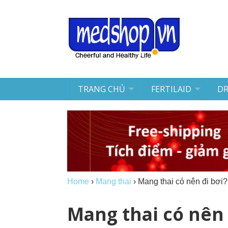
TRANG CHỦ
FERTILAID
D
Home
›
Mang thai
›
Mang thai có nên đi bơi?
Mang thai có nên 