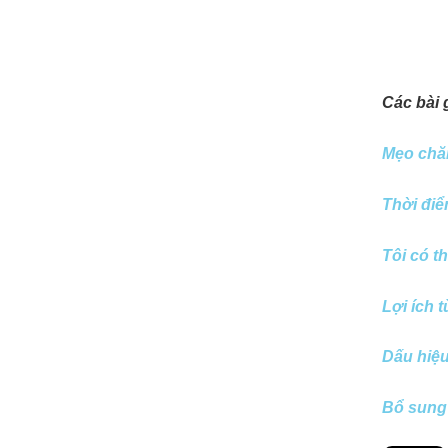
Các bài 
Mẹo chă
Thời điể
Tôi có t
Lợi ích 
Dấu hiệu
Bổ sung 