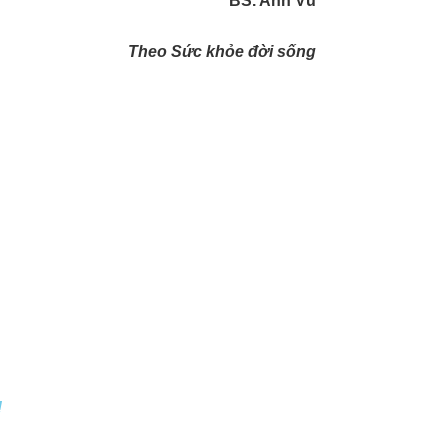
BS. Anh Vũ
Theo Sức khỏe đời sống
!