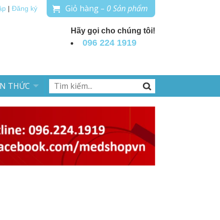
Giỏ hàng
– 0 Sản phẩm
ập
|
Đăng ký
Hãy gọi cho chúng tôi!
096 224 1919
ẾN THỨC