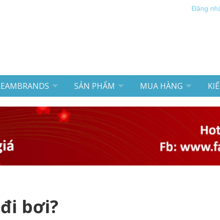
Đăng nh
REAMBRANDS
SẢN PHẨM
MUA HÀNG
KI
đi bơi?