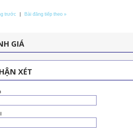
ng trước
|
Bài đăng tiếp theo »
NH GIÁ
HẬN XÉT
n
l