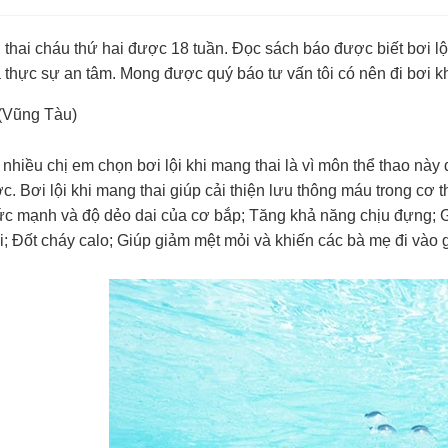
thai cháu thứ hai được 18 tuần. Đọc sách báo được biết bơi lộ
 thực sự an tâm. Mong được quý báo tư vấn tôi có nên đi bơi 
(Vũng Tàu)
 nhiều chị em chọn bơi lội khi mang thai là vì môn thể thao nà
. Bơi lội khi mang thai giúp cải thiện lưu thông máu trong cơ
c mạnh và độ dẻo dai của cơ bắp; Tăng khả năng chịu đựng; G
i; Đốt cháy calo; Giúp giảm mệt mỏi và khiến các bà mẹ đi vào