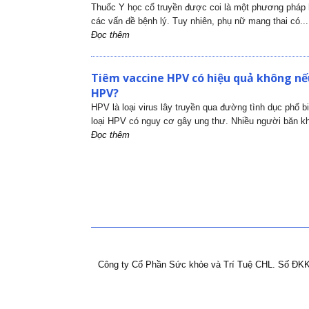
Thuốc Y học cổ truyền được coi là một phương pháp h
các vấn đề bệnh lý. Tuy nhiên, phụ nữ mang thai có...
Đọc thêm
Tiêm vaccine HPV có hiệu quả không nếu
HPV?
HPV là loại virus lây truyền qua đường tình dục phổ b
loại HPV có nguy cơ gây ung thư. Nhiều người băn kh
Đọc thêm
Công ty Cổ Phần Sức khỏe và Trí Tuệ CHL.
Số ĐKK