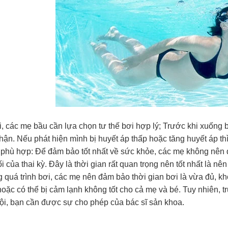
i, các mẹ bầu cần lựa chọn tư thế bơi hợp lý; Trước khi xuống 
hận. Nếu phát hiện mình bị huyết áp thấp hoặc tăng huyết áp th
 phù hợp: Để đảm bảo tốt nhất về sức khỏe, các mẹ không nên đ
i của thai kỳ. Đây là thời gian rất quan trọng nên tốt nhất là 
g quá trình bơi, các mẹ nên đảm bảo thời gian bơi là vừa đủ, k
oặc có thể bị cảm lạnh không tốt cho cả mẹ và bé. Tuy nhiên, t
lội, bạn cần được sự cho phép của bác sĩ sản khoa.