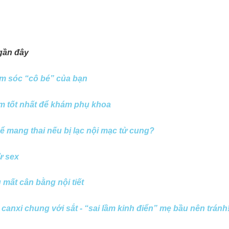
gần đây
m sóc “cô bé” của bạn
m tốt nhất để khám phụ khoa
hể mang thai nếu bị lạc nội mạc tử cung?
từ sex
 mất cân bằng nội tiết
canxi chung với sắt - “sai lầm kinh điển” mẹ bầu nên tránh