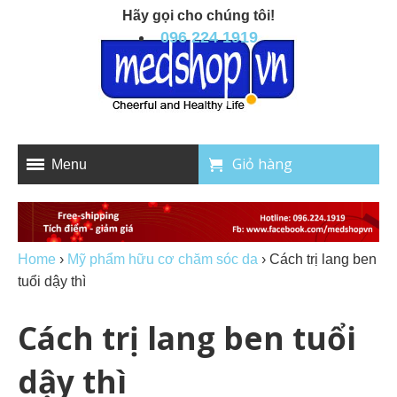
Hãy gọi cho chúng tôi!
096 224 1919
Giỏ hàng
Menu
Home
›
Mỹ phẩm hữu cơ chăm sóc da
›
Cách trị lang ben
tuổi dậy thì
Cách trị lang ben tuổi
dậy thì