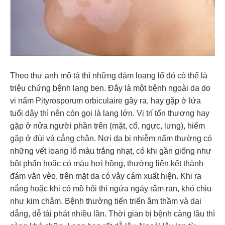
Theo thư anh mô tả thì những đám loang lổ đó có thể là
triệu chứng bệnh lang ben. Đây là một bệnh ngoài da do
vi nấm Pityrosporum orbiculaire gây ra, hay gặp ở lứa
tuổi dậy thì nên còn gọi là lang lớn. Vị trí tổn thương hay
gặp ở nửa người phần trên (mặt, cổ, ngực, lưng), hiếm
gặp ở đùi và cẳng chân. Nơi da bị nhiễm nấm thường có
những vết loang lổ màu trắng nhạt, có khi gần giống như
bột phấn hoặc có màu hơi hồng, thường liên kết thành
đám vằn vèo, trên mặt da có vảy cám xuất hiện. Khi ra
nắng hoặc khi có mồ hôi thì ngứa ngáy râm ran, khó chịu
như kim châm. Bệnh thường tiến triển âm thầm và dai
dẳng, dễ tái phát nhiều lần. Thời gian bị bệnh càng lâu thì