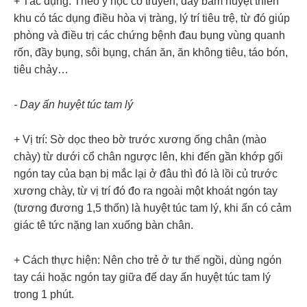
+ Tác dụng: Theo y học cổ truyền, day bấm huyệt thiên
khu có tác dụng điều hòa vị tràng, lý trí tiêu trệ, từ đó giúp
phòng và điều trị các chứng bệnh đau bụng vùng quanh
rốn, đầy bụng, sôi bụng, chán ăn, ăn không tiêu, táo bón,
tiêu chảy…
- Day ấn huyệt túc tam lý
+ Vị trí: Sờ dọc theo bờ trước xương ống chân (mào
chày) từ dưới cổ chân ngược lên, khi đến gần khớp gối
ngón tay của bạn bị mắc lại ở đâu thì đó là lồi củ trước
xương chày, từ vị trí đó đo ra ngoài một khoát ngón tay
(tương đương 1,5 thốn) là huyệt túc tam lý, khi ấn có cảm
giác tê tức nặng lan xuống bàn chân.
+ Cách thực hiện: Nên cho trẻ ở tư thế ngồi, dùng ngón
tay cái hoặc ngón tay giữa để day ấn huyệt túc tam lý
trong 1 phút.