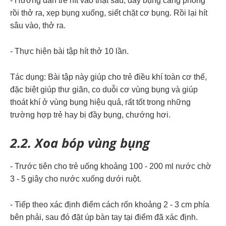
- Hướng dẫn trẻ hít vào thật sâu, đẩy bụng căng phồng
rồi thở ra, xẹp bụng xuống, siết chặt cơ bụng. Rồi lại hít
sâu vào, thở ra.
- Thực hiện bài tập hít thở 10 lần.
Tác dụng: Bài tập này giúp cho trẻ điều khí toàn cơ thể,
đặc biệt giúp
thư giãn, co duỗi cơ vùng bụng và giúp
thoát khí ở vùng bụng hiệu quả, rất tốt trong những
trường hợp trẻ hay bị đầy bụng, chướng hơi.
2.2. Xoa bóp vùng bụng
- Trước tiên cho trẻ uống khoảng 100 - 200 ml nước chờ
3 - 5 giây cho nước xuống dưới ruột.
- Tiếp theo xác định điểm cách rốn khoảng 2 - 3 cm phía
bên phải, sau đó đặt úp bàn tay tại điểm đã xác định.