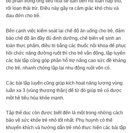
bộ phận trong ống tiêu hóa sẽ dẫn đến rối loạn hấp thu,
rối loạn thải trừ. Điều này gây ra cảm giác khó chịu và
đau đớn cho trẻ.
Bên cạnh việc kiểm soát lại chế độ ăn uống cho trẻ, đảm
bảo chế độ ăn đầy đủ dinh dưỡng, chế biến vệ sinh an
toàn thực phẩm, điều trị bằng các thuốc nội khoa để phục
hồi chức năng đường ruột thì cho trẻ vận động, tập luyện
các bài tập cũng góp phần hỗ trợ nâng cao sức đề kháng
cho trẻ, nhanh chóng lập lại nhu động ruột vốn có.
Các bài tập luyện cũng giúp kích hoạt năng lượng vùng
luân xa 3 (vùng thượng thận) để từ đó giúp trẻ có được
một hệ tiêu hóa khỏe mạnh.
Tập thể dục còn được biết đến là một trong những cách
bảo vệ sức khỏe trẻ nhỏ tốt nhất. Phụ huynh có thể
khuyến khích và hướng dẫn trẻ nhỏ thực hiện các bài tập