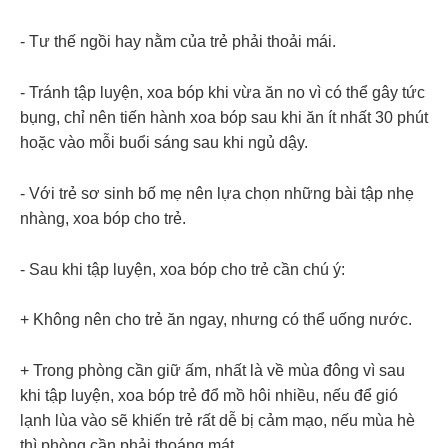
- Tư thế ngồi hay nằm của trẻ phải thoải mái.
- Tránh tập luyện, xoa bóp khi vừa ăn no vì có thể gây tức
bụng, chỉ nên tiến hành xoa bóp sau khi ăn ít nhất 30 phút
hoặc vào mỗi buổi sáng sau khi ngủ dậy.
- Với trẻ sơ sinh bố mẹ nên lựa chọn những bài tập nhẹ
nhàng, xoa bóp cho trẻ.
- Sau khi tập luyện, xoa bóp cho trẻ cần chú ý:
+ Không nên cho trẻ ăn ngay, nhưng có thể uống nước.
+ Trong phòng cần giữ ấm, nhất là về mùa đông vì sau
khi tập luyện, xoa bóp trẻ đổ mồ hôi nhiều, nếu để gió
lạnh lùa vào sẽ khiến trẻ rất dễ bị cảm mạo, nếu mùa hè
thì phòng cần phải thoáng mát.