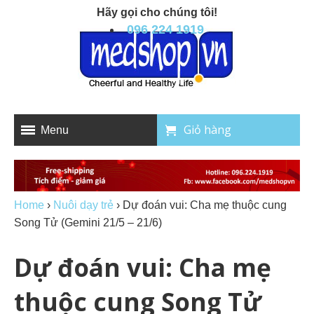
Hãy gọi cho chúng tôi!
096 224 1919
Giỏ hàng
Menu
Home
›
Nuôi dạy trẻ
›
Dự đoán vui: Cha mẹ thuộc cung
Song Tử (Gemini 21/5 – 21/6)
Dự đoán vui: Cha mẹ
thuộc cung Song Tử