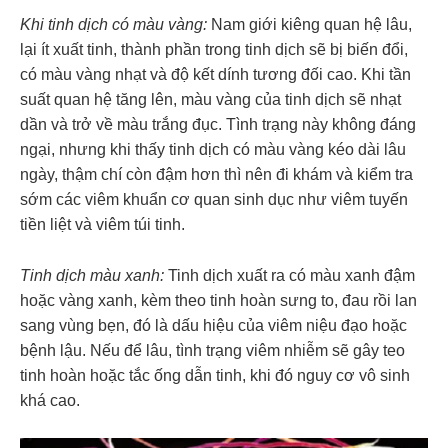
Khi tinh dịch có màu vàng:
Nam giới kiêng quan hệ lâu,
lại ít xuất tinh, thành phần trong tinh dịch sẽ bị biến đổi,
có màu vàng nhạt và độ kết dính tương đối cao. Khi tần
suất quan hệ tăng lên, màu vàng của tinh dịch sẽ nhạt
dần và trở về màu trắng đục. Tình trạng này không đáng
ngại, nhưng khi thấy tinh dịch có màu vàng kéo dài lâu
ngày, thậm chí còn đậm hơn thì nên đi khám và kiểm tra
sớm các viêm khuẩn cơ quan sinh dục như viêm tuyến
tiền liệt và viêm túi tinh.
Tinh dịch màu xanh:
Tinh dịch xuất ra có màu xanh đậm
hoặc vàng xanh, kèm theo tinh hoàn sưng to, đau rồi lan
sang vùng bẹn, đó là dấu hiệu của viêm niệu đạo hoặc
bệnh lậu. Nếu để lâu, tình trạng viêm nhiễm sẽ gây teo
tinh hoàn hoặc tắc ống dẫn tinh, khi đó nguy cơ vô sinh
khá cao.