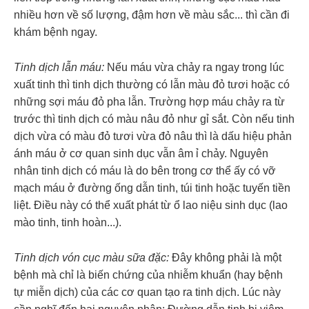
nhiều hơn về số lượng, đậm hơn về màu sắc... thì cần đi
khám bệnh ngay.
Tinh dịch lẫn máu:
Nếu máu vừa chảy ra ngay trong lúc
xuất tinh thì tinh dịch thường có lẫn màu đỏ tươi hoặc có
những sợi máu đỏ pha lẫn. Trường hợp máu chảy ra từ
trước thì tinh dịch có màu nâu đỏ như gỉ sắt. Còn nếu tinh
dịch vừa có màu đỏ tươi vừa đỏ nâu thì là dấu hiệu phản
ánh máu ở cơ quan sinh dục vẫn âm ỉ chảy. Nguyên
nhân tinh dịch có máu là do bên trong cơ thể ấy có vỡ
mạch máu ở đường ống dẫn tinh, túi tinh hoặc tuyến tiền
liệt. Điều này có thể xuất phát từ ổ lao niệu sinh dục (lao
mào tinh, tinh hoàn...).
Tinh dịch vón cục màu sữa đặc:
Đây không phải là một
bệnh mà chỉ là biến chứng của nhiễm khuẩn (hay bệnh
tự miễn dịch) của các cơ quan tạo ra tinh dịch. Lúc này