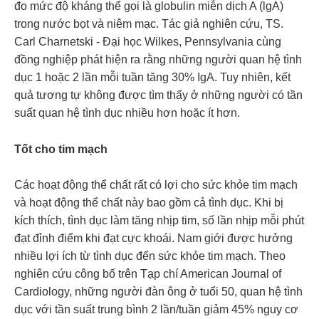
đo mức độ kháng thể gọi là globulin miễn dịch A (lgA)
trong nước bọt và niêm mạc. Tác giả nghiên cứu, TS.
Carl Charnetski - Đại học Wilkes, Pennsylvania cùng
đồng nghiệp phát hiện ra rằng những người quan hệ tình
dục 1 hoặc 2 lần mỗi tuần tăng 30% IgA. Tuy nhiên, kết
quả tương tự không được tìm thấy ở những người có tần
suất quan hệ tình dục nhiều hơn hoặc ít hơn.
Tốt cho tim mạch
Các hoạt động thể chất rất có lợi cho sức khỏe tim mạch
và hoạt động thể chất này bao gồm cả tình dục. Khi bị
kích thích, tình dục làm tăng nhịp tim, số lần nhịp mỗi phút
đạt đỉnh điểm khi đạt cực khoái. Nam giới được hưởng
nhiều lợi ích từ tình dục đến sức khỏe tim mạch. Theo
nghiên cứu công bố trên Tạp chí American Journal of
Cardiology, những người đàn ông ở tuổi 50, quan hệ tình
dục với tần suất trung bình 2 lần/tuần giảm 45% nguy cơ