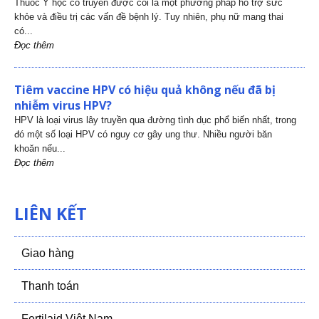
Thuốc Y học cổ truyền được coi là một phương pháp hỗ trợ sức
khỏe và điều trị các vấn đề bệnh lý. Tuy nhiên, phụ nữ mang thai
có...
Đọc thêm
Tiêm vaccine HPV có hiệu quả không nếu đã bị
nhiễm virus HPV?
HPV là loại virus lây truyền qua đường tình dục phổ biến nhất, trong
đó một số loại HPV có nguy cơ gây ung thư. Nhiều người băn
khoăn nếu...
Đọc thêm
LIÊN KẾT
Giao hàng
Thanh toán
Fertilaid Việt Nam