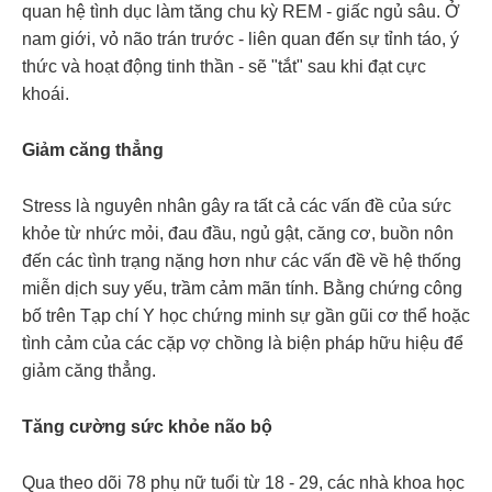
quan hệ tình dục làm tăng chu kỳ REM - giấc ngủ sâu. Ở
nam giới, vỏ não trán trước - liên quan đến sự tỉnh táo, ý
thức và hoạt động tinh thần - sẽ "tắt" sau khi đạt cực
khoái.
Giảm căng thẳng
Stress là nguyên nhân gây ra tất cả các vấn đề của sức
khỏe từ nhức mỏi, đau đầu, ngủ gật, căng cơ, buồn nôn
đến các tình trạng nặng hơn như các vấn đề về hệ thống
miễn dịch suy yếu, trầm cảm mãn tính. Bằng chứng công
bố trên Tạp chí Y học chứng minh sự gần gũi cơ thể hoặc
tình cảm của các cặp vợ chồng là biện pháp hữu hiệu để
giảm căng thẳng.
Tăng cường sức khỏe não bộ
Qua theo dõi 78 phụ nữ tuổi từ 18 - 29, các nhà khoa học