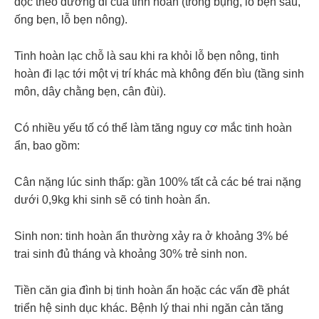
dọc theo đường đi của tinh hoàn (trong bụng, lỗ bẹn sâu,
ống bẹn, lỗ bẹn nông).
Tinh hoàn lạc chỗ là sau khi ra khỏi lỗ bẹn nông, tinh
hoàn đi lạc tới một vị trí khác mà không đến bìu (tầng sinh
môn, dây chằng bẹn, cân đùi).
Có nhiều yếu tố có thể làm tăng nguy cơ mắc tinh hoàn
ẩn, bao gồm:
Cân nặng lúc sinh thấp: gần 100% tất cả các bé trai nặng
dưới 0,9kg khi sinh sẽ có tinh hoàn ẩn.
Sinh non: tinh hoàn ẩn thường xảy ra ở khoảng 3% bé
trai sinh đủ tháng và khoảng 30% trẻ sinh non.
Tiền căn gia đình bị tinh hoàn ẩn hoặc các vấn đề phát
triển hệ sinh dục khác. Bệnh lý thai nhi ngăn cản tăng