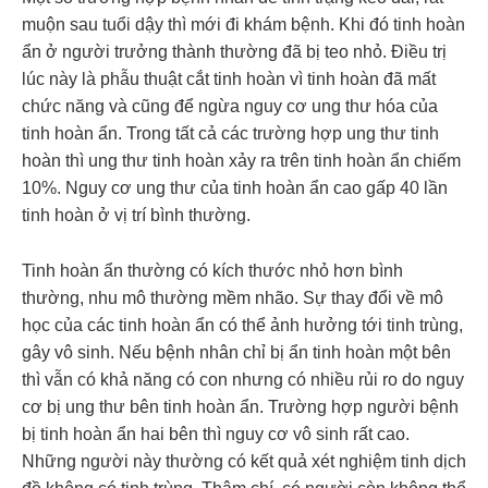
muộn sau tuổi dậy thì mới đi khám bệnh. Khi đó tinh hoàn
ẩn ở người trưởng thành thường đã bị teo nhỏ. Điều trị
lúc này là phẫu thuật cắt tinh hoàn vì tinh hoàn đã mất
chức năng và cũng để ngừa nguy cơ ung thư hóa của
tinh hoàn ẩn. Trong tất cả các trường hợp ung thư tinh
hoàn thì ung thư tinh hoàn xảy ra trên tinh hoàn ẩn chiếm
10%. Nguy cơ ung thư của tinh hoàn ẩn cao gấp 40 lần
tinh hoàn ở vị trí bình thường.
Tinh hoàn ẩn thường có kích thước nhỏ hơn bình
thường, nhu mô thường mềm nhão. Sự thay đổi về mô
học của các tinh hoàn ẩn có thể ảnh hưởng tới tinh trùng,
gây vô sinh. Nếu bệnh nhân chỉ bị ẩn tinh hoàn một bên
thì vẫn có khả năng có con nhưng có nhiều rủi ro do nguy
cơ bị ung thư bên tinh hoàn ẩn. Trường hợp người bệnh
bị tinh hoàn ẩn hai bên thì nguy cơ vô sinh rất cao.
Những người này thường có kết quả xét nghiệm tinh dịch