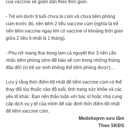
của vaccine sẽ giảm dần theo thời gian.
- Trẻ em dưới 9 tuổi chưa bị cúm và chưa tiêm phòng
cúm trước đó, nên tiêm 2 liều vaccine cúm (nghĩa là trẻ
nên tiêm vaccine ngay khi có vaccine vì khoảng thời gian
giữa 2 liều ít nhất là 1 tháng).
- Phụ nữ mang thai trong tam cá nguyệt thứ 3 nên cân
nhắc tiêm phòng sớm để bảo vệ con trong những tháng
đầu đời (vì trẻ sơ sinh không thể tiêm phòng được)…
Lưu ý rằng thời điểm tốt nhất để tiêm vaccine cúm có thể
thay đổi tùy thuộc vào độ tuổi, tình trạng sức khỏe và các
yếu tố khác. Bạn nên thảo luận với bác sĩ hoặc nhà cung
cấp dịch vụ y tế của mình để xác định thời điểm tốt nhất
để tiêm vaccine cúm.
Medshopvn sưu tầm
Theo SKĐS