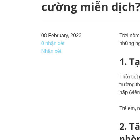
cường miễn dịch
08 February, 2023
Trời nồm 
0 nhận xét
những ng
Nhận xét
1. Tạ
Thời tiế
trường t
hấp (viêm
Trẻ em, 
2.
Tă
phò