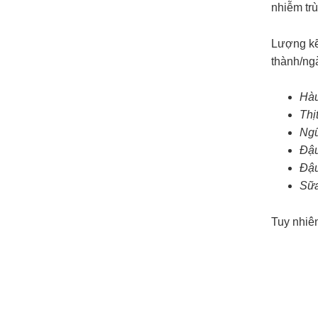
nhiễm tr
Lượng kẽ
thành/ng
Hà
Thị
Ngũ
Đậu
Đậ
Sữa
Tuy nhiên