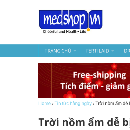
TRANG CHỦ
FERTILAID
D
Home
›
Tin tức hàng ngày
›
Trời nồm ẩm dễ 
Trời nồm ẩm dễ b