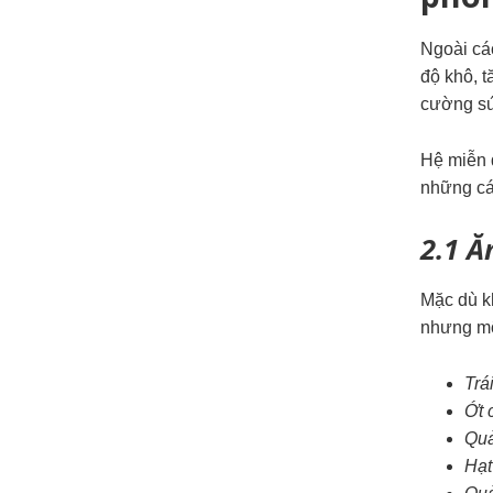
Ngoài cá
độ khô, 
cường s
Hệ miễn 
những cá
2.1 Ă
Mặc dù k
nhưng mộ
Trá
Ớt 
Qu
Hạt