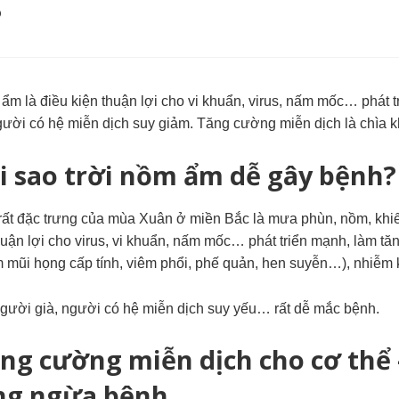
?
ẩm là điều kiện thuận lợi cho vi khuẩn, virus, nấm mốc… phát tr
ười có hệ miễn dịch suy giảm. Tăng cường miễn dịch là chìa kh
i sao
trời nồm ẩm
dễ gây bệnh?
t rất đặc trưng của mùa Xuân ở miền Bắc là mưa phùn, nồm, khi
huận lợi cho virus, vi khuẩn, nấm mốc… phát triển mạnh, làm 
 mũi họng cấp tính,
viêm phổi, phế quản, hen suyễn…), nhiễm 
người già, người có hệ miễn dịch suy yếu… rất dễ mắc bệnh.
ng cường miễn dịch
cho cơ thể 
ng ngừa bệnh