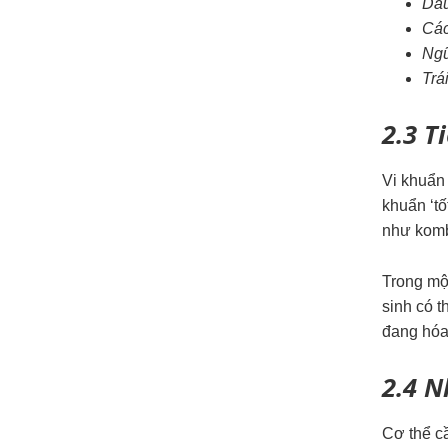
Dầu
Các
Ngũ
Trá
2.3 T
Vi khuẩn
khuẩn ‘tố
như kombu
Trong mộ
sinh có 
đang hóa 
2.4
N
Cơ thể c