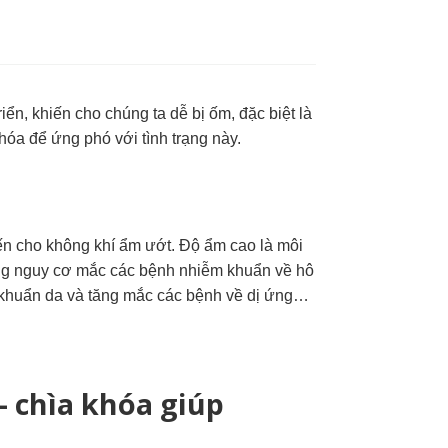
iển, khiến cho chúng ta dễ bị ốm, đặc biệt là
óa để ứng phó với tình trạng này.
ến cho không khí ẩm ướt. Độ ẩm cao là môi
tăng nguy cơ mắc các bệnh nhiễm khuẩn về hô
khuẩn da và tăng mắc các bệnh về
dị ứng…
- chìa khóa giúp