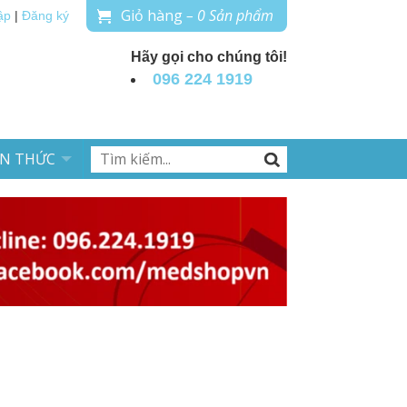
Giỏ hàng
– 0 Sản phẩm
ập
|
Đăng ký
Hãy gọi cho chúng tôi!
096 224 1919
ẾN THỨC