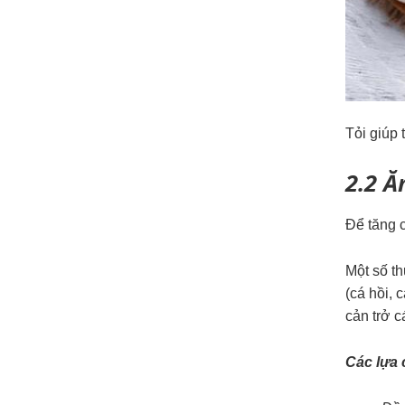
Tỏi giúp 
2.2 Ă
Để tăng 
Một số t
(cá hồi, 
cản trở c
Các lựa