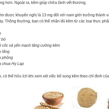
ùng hơn. Ngoài ra, kẽm giúp chữa lành vết thương.
m được khuyến nghị là 13 mg đối với nam giới trưởng thành và
ày.
Thông thường, bạn có thể nhận đủ kẽm từ các loại thực ph
u
t bò
 cốc và yến mạch tăng cường kẽm
 lăng
u phộng
 chua Hy Lạp
, có thể hữu ích khi xem xét việc bổ sung kẽm theo chỉ định củ