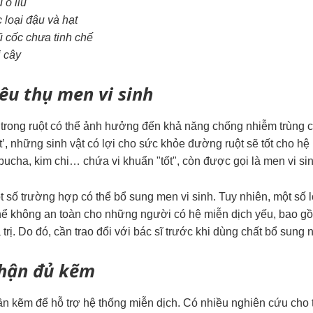
 ô liu
 loại đậu và hạt
 cốc chưa tinh chế
i cây
iêu thụ
men vi sinh
 trong ruột có thể ảnh hưởng đến khả năng chống nhiễm trùng c
t’, những sinh vật có lợi cho sức khỏe đường ruột sẽ tốt cho 
cha, kim chi… chứa vi khuẩn "tốt", còn được gọi là men vi sin
t số trường hợp có thể bổ sung men vi sinh. Tuy nhiên, một số 
thể không an toàn cho những người có hệ miễn dịch yếu, bao 
trị. Do đó, cần trao đổi với bác sĩ trước khi dùng chất bổ sung 
hận đủ kẽm
ần kẽm để hỗ trợ hệ thống miễn dịch. Có nhiều nghiên cứu cho