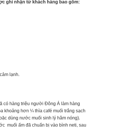
ược ghi nhận từ khách hàng bao gồm:
h
 cảm lạnh.
đã có hàng triệu người Đông Á làm hàng
òa khoảng hơn ¼ thìa café muối trắng sạch
oặc dùng nước muối sinh lý hâm nóng).
ớc muối ấm đã chuẩn bị vào bình neti, sau