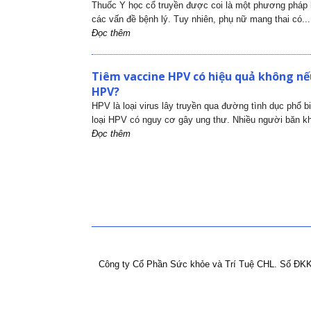
Thuốc Y học cổ truyền được coi là một phương pháp h
các vấn đề bệnh lý. Tuy nhiên, phụ nữ mang thai có...
Đọc thêm
Tiêm vaccine HPV có hiệu quả không nếu
HPV?
HPV là loại virus lây truyền qua đường tình dục phổ b
loại HPV có nguy cơ gây ung thư. Nhiều người băn kh
Đọc thêm
Công ty Cổ Phần Sức khỏe và Trí Tuệ CHL.
Số ĐKK