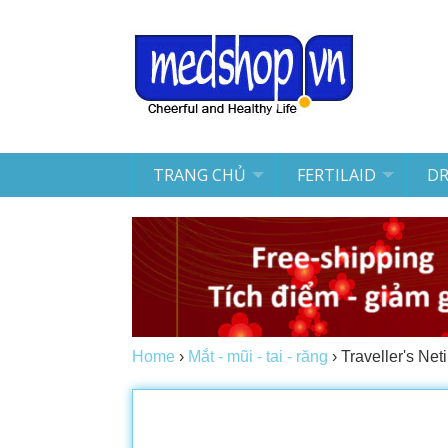
TRANG CHỦ
FERTILAID
D
Home
›
Mắt - mũi - tai - răng
›
Traveller's Net