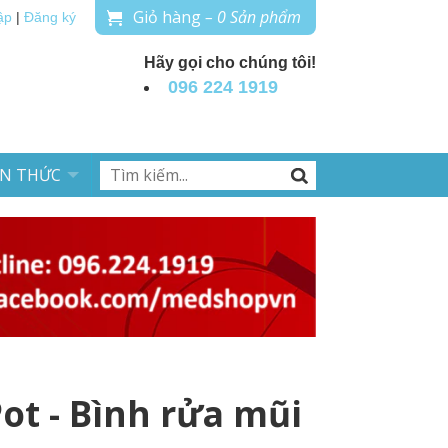
Giỏ hàng
– 0 Sản phẩm
ập
|
Đăng ký
Hãy gọi cho chúng tôi!
096 224 1919
ẾN THỨC
Pot - Bình rửa mũi