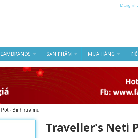
Đăng nh
REAMBRANDS
SẢN PHẨM
MUA HÀNG
KI
i Pot - Bình rửa mũi
Traveller's Neti 