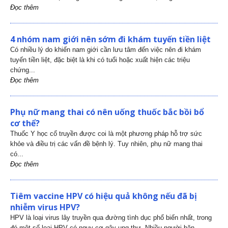
Đọc thêm
4 nhóm nam giới nên sớm đi khám tuyến tiền liệt
Có nhiều lý do khiến nam giới cần lưu tâm đến việc nên đi khám
tuyến tiền liệt, đặc biệt là khi có tuổi hoặc xuất hiện các triệu
chứng...
Đọc thêm
Phụ nữ mang thai có nên uống thuốc bắc bồi bổ
cơ thể?
Thuốc Y học cổ truyền được coi là một phương pháp hỗ trợ sức
khỏe và điều trị các vấn đề bệnh lý. Tuy nhiên, phụ nữ mang thai
có...
Đọc thêm
Tiêm vaccine HPV có hiệu quả không nếu đã bị
nhiễm virus HPV?
HPV là loại virus lây truyền qua đường tình dục phổ biến nhất, trong
đó một số loại HPV có nguy cơ gây ung thư. Nhiều người băn