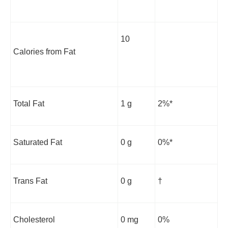
10
Calories from Fat
Total Fat
1 g
2%*
Saturated Fat
0 g
0%*
Trans Fat
0 g
†
Cholesterol
0 mg
0%