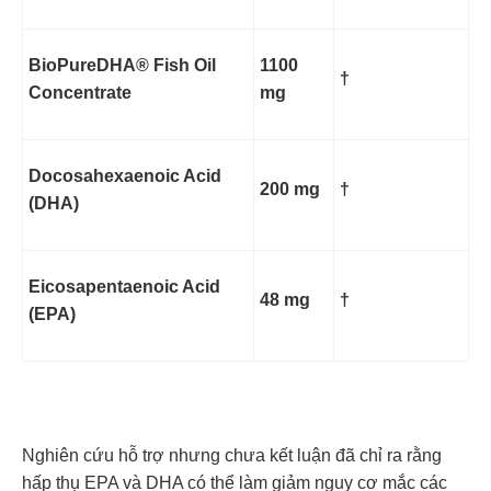
BioPureDHA® Fish Oil
1100
†
Concentrate
mg
Docosahexaenoic Acid
200 mg
†
(DHA)
Eicosapentaenoic Acid
48 mg
†
(EPA)
Nghiên cứu hỗ trợ nhưng chưa kết luận đã chỉ ra rằng
hấp thụ EPA và DHA có thể làm giảm nguy cơ mắc các