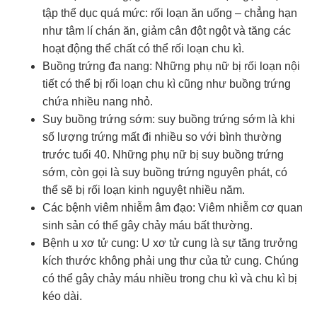
tập thể dục quá mức: rối loạn ăn uống – chẳng hạn
như tâm lí chán ăn, giảm cân đột ngột và tăng các
hoạt động thể chất có thể rối loạn chu kì.
Buồng trứng đa nang: Những phụ nữ bị rối loạn nội
tiết có thể bị rối loạn chu kì cũng như buồng trứng
chứa nhiều nang nhỏ.
Suy buồng trứng sớm: suy buồng trứng sớm là khi
số lượng trứng mất đi nhiều so với bình thường
trước tuổi 40. Những phụ nữ bị suy buồng trứng
sớm, còn gọi là suy buồng trứng nguyên phát, có
thể sẽ bị rối loạn kinh nguyệt nhiều năm.
Các bệnh viêm nhiễm âm đạo: Viêm nhiễm cơ quan
sinh sản có thể gây chảy máu bất thường.
Bệnh u xơ tử cung: U xơ tử cung là sự tăng trưởng
kích thước không phải ung thư của tử cung. Chúng
có thể gây chảy máu nhiều trong chu kì và chu kì bị
kéo dài.