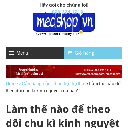
Hãy gọi cho chúng tôi!
096 224 1919
Giỏ hàng
Menu
Home
›
Cân bằng nội tiết hỗ trợ thụ thai
›
Làm thế nào để
theo dõi chu kì kinh nguyệt của bạn?
Làm thế nào để theo
dõi chu kì kinh nguyệt