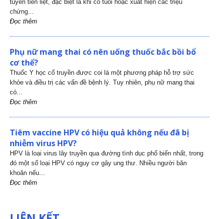
tuyến tiền liệt, đặc biệt là khi có tuổi hoặc xuất hiện các triệu
chứng...
Đọc thêm
Phụ nữ mang thai có nên uống thuốc bắc bồi bổ
cơ thể?
Thuốc Y học cổ truyền được coi là một phương pháp hỗ trợ sức
khỏe và điều trị các vấn đề bệnh lý. Tuy nhiên, phụ nữ mang thai
có...
Đọc thêm
Tiêm vaccine HPV có hiệu quả không nếu đã bị
nhiễm virus HPV?
HPV là loại virus lây truyền qua đường tình dục phổ biến nhất, trong
đó một số loại HPV có nguy cơ gây ung thư. Nhiều người băn
khoăn nếu...
Đọc thêm
LIÊN KẾT