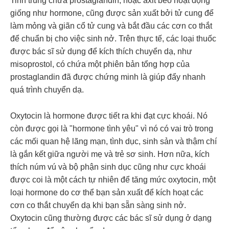
Tinh trùng chứa prostaglandin, hoặc axit béo hoạt động
giống như hormone, cũng được sản xuất bởi tử cung để
làm mỏng và giãn cổ tử cung và bắt đầu các cơn co thắt
để chuẩn bị cho việc sinh nở. Trên thực tế, các loại thuốc
được bác sĩ sử dụng để kích thích chuyển dạ, như
misoprostol, có chứa một phiên bản tổng hợp của
prostaglandin đã được chứng minh là giúp đẩy nhanh
quá trình chuyển dạ.
Oxytocin
là hormone được tiết ra khi đạt cực khoái. Nó
còn được gọi là "hormone tình yêu" vì nó có vai trò trong
các mối quan hệ lãng mạn, tình dục, sinh sản và thậm chí
là gắn kết giữa người mẹ và trẻ sơ sinh. Hơn nữa, kích
thích núm vú và bộ phận sinh dục cũng như cực khoái
được coi là một cách tự nhiên để tăng mức oxytocin, một
loại hormone do cơ thể bạn sản xuất để kích hoạt các
cơn co thắt chuyển dạ khi bạn sẵn sàng sinh nở.
Oxytocin cũng thường được các bác sĩ sử dụng ở dạng