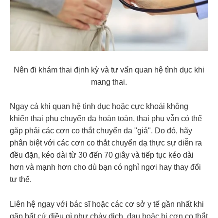
Nên đi khám thai định kỳ và tư vấn quan hệ tình dục khi
mang thai.
Ngay cả khi quan hệ tình dục hoặc cực khoái không
khiến thai phụ chuyển dạ hoàn toàn, thai phụ vẫn có thể
gặp phải các cơn co thắt chuyển dạ "giả". Do đó, hãy
phân biệt với các cơn co thắt chuyển dạ thực sự diễn ra
đều đặn, kéo dài từ 30 đến 70 giây và tiếp tục kéo dài
hơn và mạnh hơn cho dù bạn có nghỉ ngơi hay thay đổi
tư thế.
Liên hệ ngay với bác sĩ hoặc các cơ sở y tế gần nhất khi
gặp bất cứ điều gì như chảy dịch, đau hoặc bị cơn co thắt