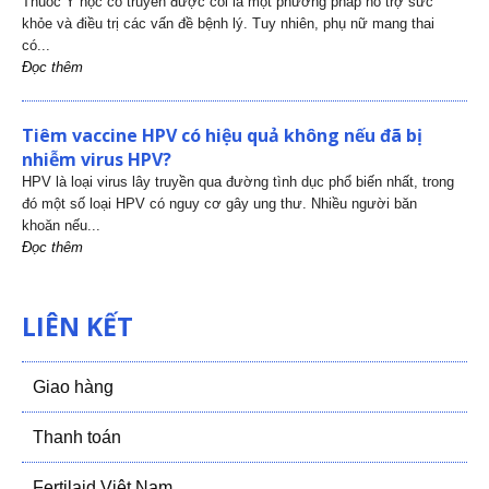
Thuốc Y học cổ truyền được coi là một phương pháp hỗ trợ sức
khỏe và điều trị các vấn đề bệnh lý. Tuy nhiên, phụ nữ mang thai
có...
Đọc thêm
Tiêm vaccine HPV có hiệu quả không nếu đã bị
nhiễm virus HPV?
HPV là loại virus lây truyền qua đường tình dục phổ biến nhất, trong
đó một số loại HPV có nguy cơ gây ung thư. Nhiều người băn
khoăn nếu...
Đọc thêm
LIÊN KẾT
Giao hàng
Thanh toán
Fertilaid Việt Nam