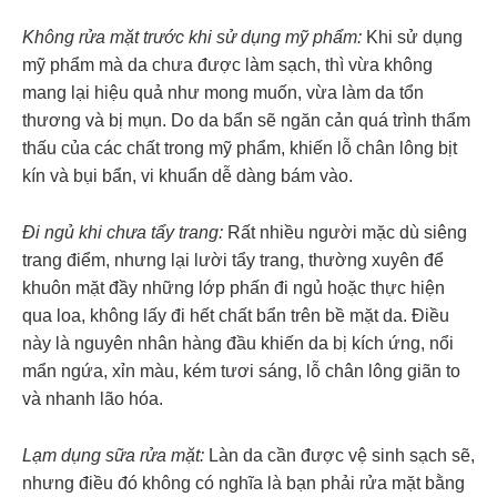
Không rửa mặt trước khi sử dụng mỹ phẩm:
Khi sử dụng
mỹ phẩm mà da chưa được làm sạch, thì vừa không
mang lại hiệu quả như mong muốn, vừa làm da tổn
thương và bị mụn. Do da bẩn sẽ ngăn cản quá trình thẩm
thấu của các chất trong mỹ phẩm, khiến lỗ chân lông bịt
kín và bụi bẩn, vi khuẩn dễ dàng bám vào.
Đi ngủ khi chưa tẩy trang:
Rất nhiều người mặc dù siêng
trang điểm, nhưng lại lười tẩy trang, thường xuyên để
khuôn mặt đầy những lớp phấn đi ngủ hoặc thực hiện
qua loa, không lấy đi hết chất bẩn trên bề mặt da. Điều
này là nguyên nhân hàng đầu khiến da bị kích ứng, nổi
mẩn ngứa, xỉn màu, kém tươi sáng, lỗ chân lông giãn to
và nhanh lão hóa.
Lạm dụng sữa rửa mặt:
Làn da cần được vệ sinh sạch sẽ,
nhưng điều đó không có nghĩa là bạn phải rửa mặt bằng