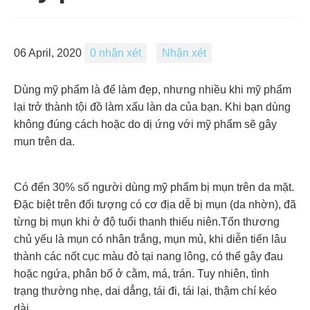
06 April, 2020
0 nhận xét
Nhận xét
Dùng mỹ phẩm là để làm đẹp, nhưng nhiều khi mỹ phẩm
lại trở thành tội đồ làm xấu làn da của bạn. Khi bạn dùng
không đúng cách hoặc do dị ứng với mỹ phẩm sẽ gây
mụn trên da.
Có đến 30% số người dùng mỹ phẩm bị mụn trên da mặt.
Đặc biệt trên đối tượng có cơ địa dễ bị mụn (da nhờn), đã
từng bị mụn khi ở độ tuổi thanh thiếu niên.Tổn thương
chủ yếu là mụn có nhân trắng, mụn mủ, khi diễn tiến lâu
thành các nốt cục màu đỏ tại nang lông, có thể gây đau
hoặc ngứa, phân bố ở cằm, má, trán. Tuy nhiên, tình
trạng thường nhẹ, dai dẳng, tái đi, tái lại, thậm chí kéo
dài.