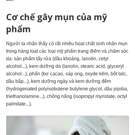
Cơ chế gây mụn của mỹ
phẩm
Người ta nhận thấy có rất nhiều hoạt chất sinh nhân mụn
trong hàng loạt các loại mỹ phẩm trang điểm và chăm sóc
da: sản phẩm tẩy rửa (dầu khoáng, lanotin, cetyl
alcohol...), kem dưỡng da (lanolin, stearic acid, glyceryl
alcohol...), phấn (bơ cacao, sáp ong, oxyde kẽm, bột talc,
dầu bắp...), kem dưỡng ngày và kem dưỡng đêm
(hydrogenated polyisobutene butylene glycol, dầu jojoba,
triethanolamine...), chống nắng (isopropyl myristate, octyl
palmitate...).