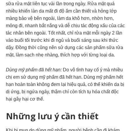
sữa rửa mặt liên tục vài lần trong ngày. Rửa mặt quá
nhiều khiến làn da mất đi độ ẩm cần thiết và hỏng lớp
màng bảo vệ bên ngoài, làm da khô hơn, nhờn hơn,
mỏng đi, nhanh bắt nắng và dễ chịu tác động xấu của các
tác nhân bên ngoài. Tốt nhất, chỉ rửa mặt mỗi ngày 2 lần
vào buổi tối trước khi đi ngủ và buổi sáng sau khi thức
dậy. Đồng thời cũng nên sử dụng các sản phẩm sữa rửa
mặt, làm sạch nhẹ nhàng, thích hợp với từng loại da.
Dùng mỹ phẩm đã hết hạn:
Do vô tình hay cố ý mà nhiều
chị em sử dụng mỹ phẩm đã hết hạn. Dùng mỹ phẩm hết
hạn hoàn toàn không đem lại hiệu quả, có thể khiến da bị
dị ứng, bị ngứa ngáy, thậm chí còn tích tụ hóa chất độc
hại gây hại cơ thể.
Những lưu ý cần thiết
Khi bị mụn do dùng mỹ phẩm, người bệnh cần đi khám