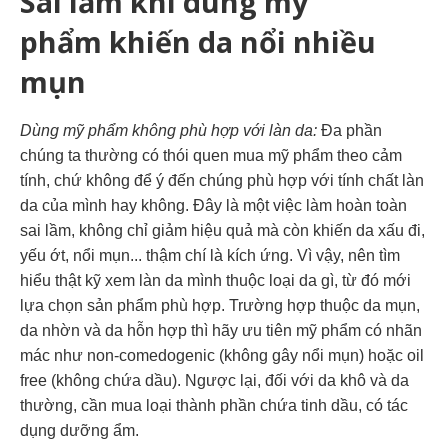
Sai lầm khi dùng mỹ
phẩm
khiến da nổi nhiều
mụn
Dùng mỹ phẩm không phù hợp với làn da:
Đa phần
chúng ta thường có thói quen mua mỹ phẩm theo cảm
tính, chứ không để ý đến chúng phù hợp với tính chất làn
da của mình hay không. Đây là một việc làm hoàn toàn
sai lầm, không chỉ giảm hiệu quả mà còn khiến da xấu đi,
yếu ớt, nổi mụn... thậm chí là kích ứng. Vì vậy, nên tìm
hiểu thật kỹ xem làn da mình thuộc loại da gì, từ đó mới
lựa chọn sản phẩm phù hợp. Trường hợp thuộc da mụn,
da nhờn và da hỗn hợp thì hãy ưu tiên mỹ phẩm có nhãn
mác như non-comedogenic (không gây nổi mụn) hoặc oil
free (không chứa dầu). Ngược lại, đối với da khô và da
thường, cần mua loại thành phần chứa tinh dầu, có tác
dụng dưỡng ẩm.