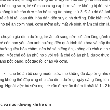
n bổ sung sớm, trẻ sẽ mau cứng cáp hơn và trẻ không bị đói, vì 
 không ít trẻ còn được ăn bổ sung từ tháng thứ 3. Điều đó đã 
rẻ dễ bị rối loạn tiêu hóa dẫn đến suy dinh dưỡng. Đặc biệt, m
ho trẻ ăn cơm nhai, cơm mớm gây mất vệ sinh, thậm chí còn là 
 chuyên gia dinh dưỡng, trẻ ăn bổ sung sớm sẽ làm tăng gánh nặ
rẻ còn non yếu làm ảnh hưởng đến quá trình tiêu hóa và hấp thu
thường tiêu hóa chậm, nên bé sẽ biếng ăn, không đủ chất dinh 
g. Một chế độ ăn phù hợp với trẻ là chế độ ăn phải được thực 
ng bột loãng, bột đặc rồi cháo và cơm.
i, khi cho trẻ ăn bổ sung muộn, sữa mẹ không đủ đáp ứng nhu c
áng không thể đáp ứng nhu cầu dinh dưỡng ngày càng tăng lên c
g. Ngoài việc bú sữa mẹ, trẻ cần được ăn thêm ít nhất là 1 - 2 
c và nuôi dưỡng khi trẻ ốm