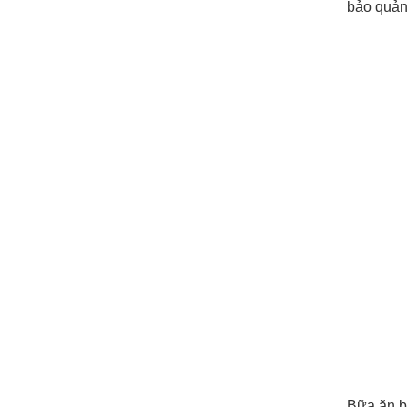
bảo quản/
Bữa ăn b