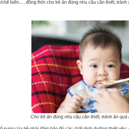
chế biến... , đồng thời cho trẻ ăn đúng nhu cầu cần thiết, trán
Cho trẻ ăn đúng nhu cầu cần thiết, tránh ăn quá
ổ sung của trẻ phải đảm bảo đủ các chất dinh dưỡng thiết yếu