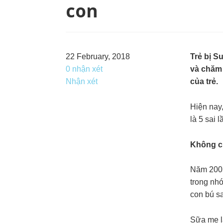
con
22 February, 2018
Trẻ bị S
0 nhận xét
và chăm 
Nhận xét
của trẻ.
Hiện nay,
là 5 sai 
Không c
Năm 2005
trong nhó
con bú sa
Sữa mẹ là