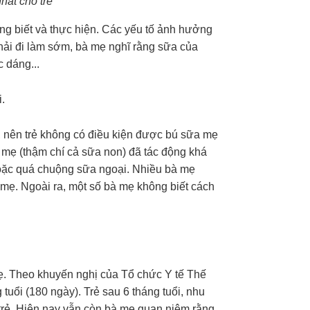
hất cho trẻ
ng biết và thực hiện. Các yếu tố ảnh hưởng
hải đi làm sớm, bà mẹ nghĩ rằng sữa của
 dáng...
i.
, nên trẻ không có điều kiện được bú sữa mẹ
a mẹ (thậm chí cả sữa non) đã tác động khá
 hoặc quá chuộng sữa ngoại. Nhiều bà mẹ
 mẹ. Ngoài ra, một số bà mẹ không biết cách
mẹ. Theo khuyến nghị của Tổ chức Y tế Thế
g tuổi (180 ngày). Trẻ sau 6 tháng tuổi, nhu
trẻ. Hiện nay vẫn còn bà mẹ quan niệm rằng