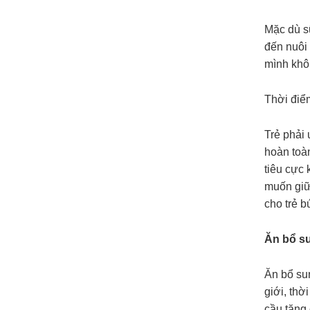
Mặc dù s
đến nuôi
mình khô
Thời điểm
Trẻ phải
hoàn toàn
tiêu cực
muốn giữ
cho trẻ 
Ăn bổ s
Ăn bổ su
giới, thờ
cầu tăng