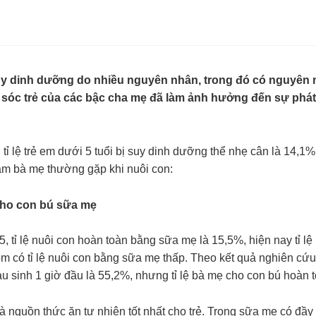
uy dinh dưỡng do nhiều nguyên nhân, trong đó có nguyên 
sóc trẻ của các bậc cha mẹ đã làm ảnh hưởng đến sự phát t
 tỉ lệ trẻ em dưới 5 tuổi bị suy dinh dưỡng thể nhẹ cân là 14,1
lầm bà mẹ thường gặp khi nuôi con:
ho con bú sữa mẹ
, tỉ lệ nuôi con hoàn toàn bằng sữa mẹ là 15,5%, hiện nay tỉ
m có tỉ lệ nuôi con bằng sữa mẹ thấp. Theo kết quả nghiên cứu 
u sinh 1 giờ đầu là 55,2%, nhưng tỉ lệ bà mẹ cho con bú hoàn t
 nguồn thức ăn tự nhiên tốt nhất cho trẻ. Trong sữa mẹ có đầy