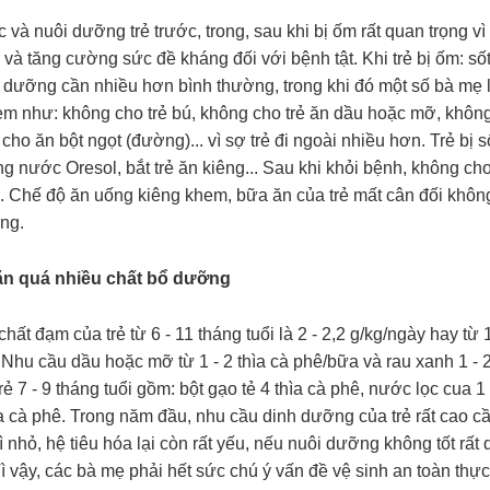
và nuôi dưỡng trẻ trước, trong, sau khi bị ốm rất quan trọng 
và tăng cường sức đề kháng đối với bệnh tật. Khi trẻ bị ốm: sốt
 dưỡng cần nhiều hơn bình thường, trong khi đó một số bà mẹ lạ
m như: không cho trẻ bú, không cho trẻ ăn dầu hoặc mỡ, không 
 cho ăn bột ngọt (đường)... vì sợ trẻ đi ngoài nhiều hơn. Trẻ 
ng nước Oresol, bắt trẻ ăn kiêng... Sau khi khỏi bệnh, không c
 Chế độ ăn uống kiêng khem, bữa ăn của trẻ mất cân đối không 
ng.
ăn quá nhiều chất bổ dưỡng
hất đạm của trẻ từ 6 - 11 tháng tuổi là 2 - 2,2 g/kg/ngày hay từ
. Nhu cầu dầu hoặc mỡ từ 1 - 2 thìa cà phê/bữa và rau xanh 1 -
rẻ 7 - 9 tháng tuổi gồm: bột gạo tẻ 4 thìa cà phê, nước lọc cua 1
a cà phê. Trong năm đầu, nhu cầu dinh dưỡng của trẻ rất cao cần
hì nhỏ, hệ tiêu hóa lại còn rất yếu, nếu nuôi dưỡng không tốt rất
 vậy, các bà mẹ phải hết sức chú ý vấn đề vệ sinh an toàn thự