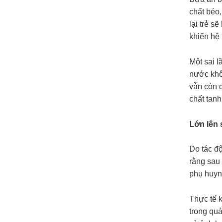
chất béo,
lại trẻ 
khiến hệ 
Một sai l
nước khô
vẫn còn đ
chất tanh
Lớn lên
Do tác đ
rằng sau 
phụ huynh
Thực tế 
trong quá