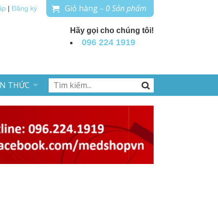
Giỏ hàng
– 0 Sản phẩm
ập
|
Đăng ký
Hãy gọi cho chúng tôi!
096 224 1919
ẾN THỨC