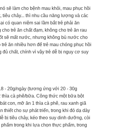
vì nó sẽ làm cho bệnh mau khỏi, mau phục hồi
, tiêu chảy... thì nhu cầu năng lượng và các
i có quan niệm sai lầm bắt trẻ phải ăn
cho trẻ ăn chất đạm, không cho trẻ ăn rau
bị sốt sẽ mất nước, nhưng không bù nước cho
ho trẻ ăn nhiều hơn để trẻ mau chóng phục hồi
đủ chất, chính vì vậy trẻ dễ bị nguy cơ suy
 18 - 20g/ngày (tương ứng với 20 - 30g
 2 thìa cà phê/bữa. Công thức một bữa bột
 bát con, mỡ ăn 1 thìa cà phê, rau xanh giã
 thiết cho sự phát triển, trong khi đó dạ dày
 dễ bị tiêu chảy, kéo theo suy dinh dưỡng, còi
c phẩm trong khi lựa chọn thực phẩm, trong