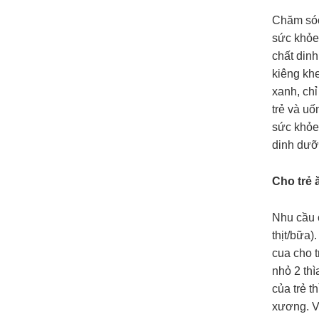
Chăm sóc 
sức khỏe 
chất dinh
kiêng khe
xanh, chỉ
trẻ và uố
sức khỏe.
dinh dưỡ
Cho trẻ 
Nhu cầu c
thịt/bữa)
cua cho t
nhỏ 2 thì
của trẻ t
xương. Vì