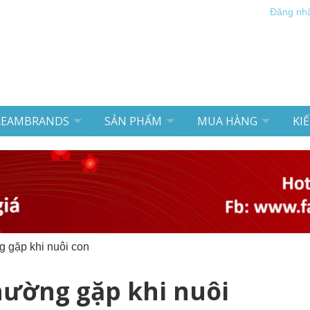
Đăng nh
REAMBRANDS
SẢN PHẨM
MUA HÀNG
KI
g gặp khi nuôi con
hường gặp khi nuôi