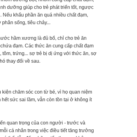
nh dưỡng giúp cho trẻ phát triển tốt, ngược
òi. Nếu khẩu phần ăn quá nhiều chất đạm,
 phân sống, tiêu chảy...
nước hầm xương là đủ bổ, chỉ cho trẻ ăn
ng chứa đạm. Các thức ăn cung cấp chất đạm
m, trứng... sợ trẻ bị dị ứng với thức ăn, sợ
khó thay đổi về sau.
 kiện chăm sóc con từ bé, vì họ quan niệm
hết sức sai lầm, vẫn còn tồn tại ở không ít
ển quan trọng của con người - trước và
 mỗi cá nhân trong việc điều tiết tăng trưởng