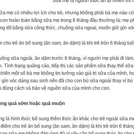
Sữa mẹ là nguồn thức ăn tự nhiên tốt n
ữa mẹ có nhiều lợi ích cho trẻ, nhưng không phải bà mẹ nào cũ
 con hoàn toàn bằng sữa mẹ trong 6 tháng đầu thường là: mẹ p
ng tốt bằng sữa công thức, chuộng sữa ngoại, muốn giữ gìn vóc
 cho trẻ ăn bổ sung (ăn sam, ăn dặm) là khi trẻ tròn 6 tháng tuổ
 uống sữa ngoài, ăn dặm trước 6 tháng, vì người mẹ phải đi làm
. Tình trạng quảng cáo, tiếp thị các sản phẩm sữa thay thế sữ
 khiến một số bà mẹ không tin tưởng vào giá trị sữa của mình,
 gìn vóc dáng sau sinh nên đã cho con bú sữa ngoài thay vì bú
bú đúng cách và bảo vệ nguồn sữa của mình cho con.
ung quá sớm hoặc quá muộn
ng là hình thức bổ sung thêm thức ăn khác cho trẻ ngoài sữa 
i điểm cho trẻ ăn bổ sung (ăn sam, ăn dặm) là khi trẻ tròn 6 thán
 cao sữa mẹ không đáp ứng đủ vì vậy cần bổ sung thức ăn cho 