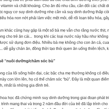
 vitamin và chất khoáng. Cho ăn đủ nhu cầu, cân đối các chất di
sẽ bị nguy cơ suy dinh dưỡng nhẹ cân và suy dinh dưỡng thấp c
tiêu hóa non nớt phải làm việc mệt mỏi, dễ rối loạn tiêu hóa, gây
ầm khác cũng hay gặp là một số bà mẹ vẫn cho rằng nước thịt, 
ng cho trẻ ăn cái... trong khi các loại nước này hầu như khô
ược sử dụng đơn điệu. Nhiều bà mẹ không cho con ăn cá, cua, tô
... dễ gây chán ăn, đồng thời tạo thói quen ăn uống thiên lệch, 
 sẽ “nuôi dưỡng/chăm sóc bù”
ộng của lối sống hiện đại, các bậc cha mẹ thường không có điều
này con lớn lên, họ có thể chăm sóc “bù”. Đây là một quan điểm 
, nhất là những gia đình trẻ.
khoa học đã chứng minh suy dinh dưỡng trong giai đoạn phát tri
 trình mang thai và trong 2 năm đầu đời của trẻ đã lập trình cho