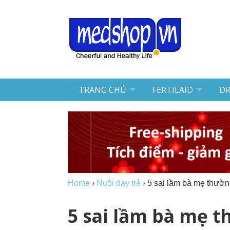
TRANG CHỦ
FERTILAID
D
Home
›
Nuôi dạy trẻ
›
5 sai lầm bà mẹ thườn
5 sai lầm bà mẹ t