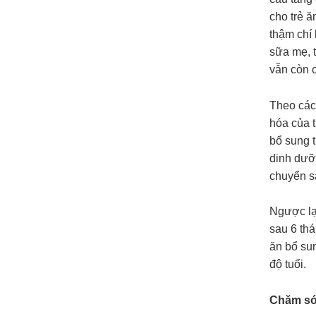
cho trẻ ă
thậm chí
sữa mẹ, t
vẫn còn c
Theo các
hóa của t
bổ sung 
dinh dưỡn
chuyển sa
Ngược lạ
sau 6 th
ăn bổ sun
độ tuổi.
Chăm só