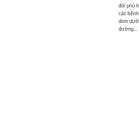
đối phù h
các bệnh
dinh dưỡn
đường...