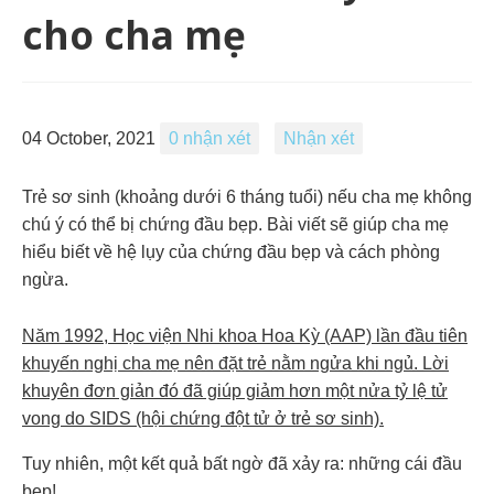
cho cha mẹ
04 October, 2021
0 nhận xét
Nhận xét
Trẻ sơ sinh (khoảng dưới 6 tháng tuổi) nếu cha mẹ không
chú ý có thể bị chứng đầu bẹp. Bài viết sẽ giúp cha mẹ
hiểu biết về hệ lụy của chứng đầu bẹp và cách phòng
ngừa.
Năm 1992, Học viện Nhi khoa Hoa Kỳ (AAP) lần đầu tiên
khuyến nghị cha mẹ nên đặt trẻ nằm ngửa khi ngủ. Lời
khuyên đơn giản đó đã giúp giảm hơn một nửa tỷ lệ tử
vong do SIDS (hội chứng đột tử ở trẻ sơ sinh).
Tuy nhiên, một kết quả bất ngờ đã xảy ra: những cái đầu
bẹp!