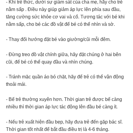
- Khi trẻ thức, dưới sự giám sát của cha mẹ, hãy cho trẻ
nằm sấp . Điều này giúp giảm áp lực lên phía sau đầu,
tăng cường sức khỏe cơ vai và cổ. Tương tác với bé khi
nằm sấp, cho bé các đồ vật để bé có thể nhìn và sờ.
- Thay đổi hướng đặt bé vào giường/cũi mỗi đêm.
- Đừng treo đồ vật chính giữa, hãy đặt chúng ở hai bên
cũi, để bé có thể quay đầu và nhìn chúng.
- Tránh mặc quần áo bó chặt, hãy để trẻ có thể vận động
thoải mái.
- Bế trẻ thường xuyên hơn. Thời gian trẻ được bế càng
nhiều thì thời gian áp lực tác động lên đầu bé càng ít.
- Nếu trẻ xuất hiện đầu bẹp, hãy đưa trẻ đến gặp bác sĩ.
Thời gian tốt nhất để bắt đầu điều trị là 4-6 tháng.