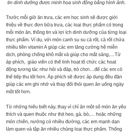
tin dinh dưỡng được minh họa sinh động bằng hình ảnh
.
Trước mỗi giờ ăn trưa, các em học sinh sẽ được giới
thiệu về thực đơn bữa trưa, các loại thực phẩm có trong
mỗi món ăn, thông tin và lợi ích dinh dưỡng của từng loại
thực phẩm. Ví dụ, với món canh su su cà rốt, cà rốt chứa
nhiều tiền vitamin A giúp các em tăng cường hệ miễn
dịch, phòng chống khô mắt và giúp cho mắt sáng,…Từ
áp phích, giáo viên có thể linh hoạt tổ chức các hoạt
động tương tác như hỏi và đáp, trò chơi…để các em có
thể tiếp thu tốt hơn. Áp phích sẽ được áp dụng đều đặn
giúp các em ghi nhớ và thay đổi thói quen ăn uống ngày
một tốt hơn.
Từ những hiểu biết này, thay vì chỉ ăn một số món ăn yêu
thích và quen thuộc như thịt heo, gà, bò,… hoặc những
món chiên, nướng có nhiều đường, các em mạnh dạn
làm quen và tập ăn nhiều chủng loại thực phẩm. Thống