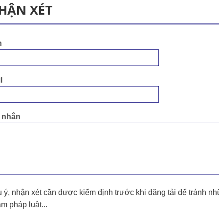
HẬN XÉT
n
l
n nhắn
 ý, nhận xét cần được kiểm định trước khi đăng tải để tránh nh
m pháp luật...