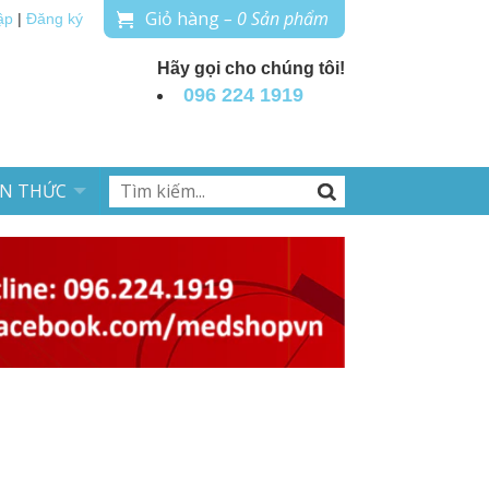
Giỏ hàng
– 0 Sản phẩm
ập
|
Đăng ký
Hãy gọi cho chúng tôi!
096 224 1919
ẾN THỨC