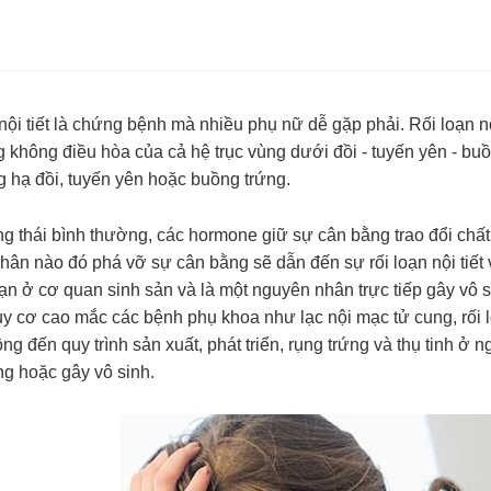
nội tiết là chứng bệnh mà nhiều phụ nữ dễ gặp phải. Rối loạn nội 
 không điều hòa của cả hệ trục vùng dưới đồi - tuyến yên - buồ
g hạ đồi, tuyến yên hoặc buồng trứng.
ng thái bình thường, các hormone giữ sự cân bằng trao đổi chất
ân nào đó phá vỡ sự cân bằng sẽ dẫn đến sự rối loạn nội tiết và
oạn ở cơ quan sinh sản và là một nguyên nhân trực tiếp gây vô s
uy cơ cao mắc các bệnh phụ khoa như
lạc nội mạc tử cung, rối
ộng đến quy trình sản xuất, phát triển, rụng trứng và thụ tinh ở
ng hoặc gây vô sinh.