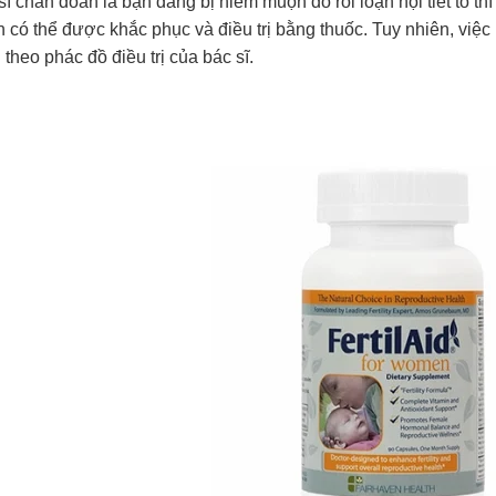
ĩ chẩn đoán là bạn đang bị hiếm muộn do rối loạn nội tiết tố thì
 có thể được khắc phục và điều trị bằng thuốc. Tuy nhiên, việc n
 theo phác đồ điều trị của bác sĩ.