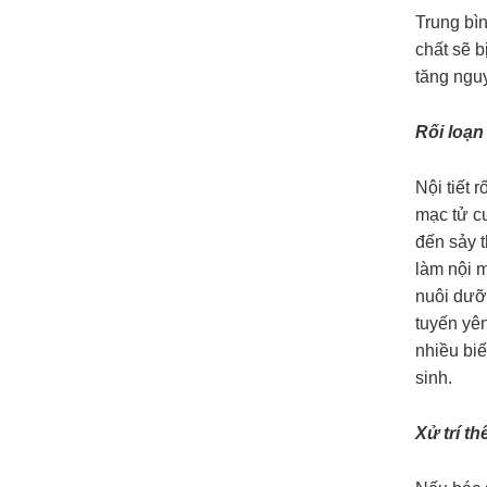
Trung bìn
chất sẽ b
tăng ngu
Rối loạn 
Nội tiết 
mạc tử cu
đến sảy 
làm nội 
nuôi dưỡn
tuyến yên
nhiều bi
sinh.
Xử trí t