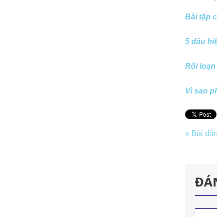
Bài tập 
5 dấu hi
Rối loạn 
Vì sao p
« Bài đă
ĐÁ