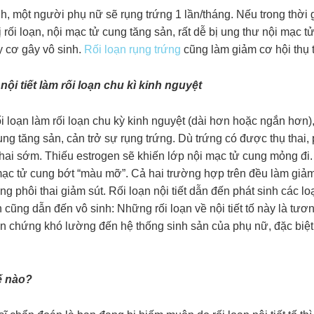
h, một người phụ nữ sẽ rụng trứng 1 lần/tháng. Nếu trong thời g
ị rối loạn, nội mạc tử cung tăng sản, rất dễ bị ung thư nội mạc
y cơ gây vô sinh.
Rối loạn rụng trứng
cũng làm giảm cơ hội thụ t
nội tiết làm rối loạn
chu kì kinh nguyệt
rối loạn làm rối loạn chu kỳ kinh nguyệt (dài hơn hoặc ngắn hơn
ng tăng sản, cản trở sự rụng trứng. Dù trứng có được thụ thai
thai sớm. Thiếu estrogen sẽ khiến lớp nội mạc tử cung mỏng đi
mạc tử cung bớt “màu mỡ”. Cả hai trường hợp trên đều làm giảm
g phôi thai giảm sút. Rối loạn nội tiết dẫn đến phát sinh các lo
 cũng dẫn đến vô sinh: Những rối loạn về nội tiết tố này là tươ
ến chứng khó lường đến hệ thống sinh sản của phụ nữ, đặc biệt 
hế nào?