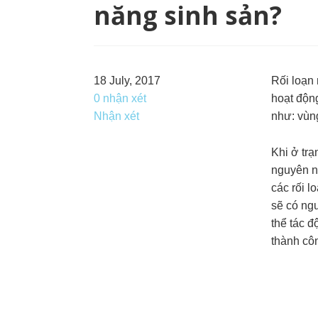
năng sinh sản?
18 July, 2017
Rối loạn 
0 nhận xét
hoạt động
Nhận xét
như: vùn
Khi ở trạ
nguyên nh
các rối l
sẽ có ng
thể tác đ
thành cô