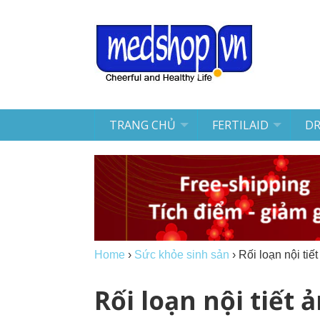
TRANG CHỦ
FERTILAID
D
Home
›
Sức khỏe sinh sản
›
Rối loạn nội ti
Rối loạn nội tiết