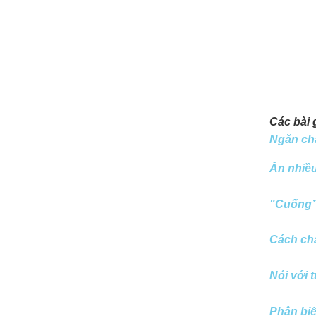
Các bài 
Ngăn ch
Ăn nhiề
"Cuống” 
Cách chă
Nói với 
Phân biệ