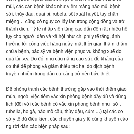
mũi, các căn bệnh khác như viêm màng não mủ, bệnh
sởi, thủy đậu, quai bị, rubela, sốt xuất huyết, tay chân
miệng… cũng có nguy cơ lây lan trong cộng đồng và trở
thành dịch. Tỷ lệ nhập viện tăng cao dẫn đến rất nhiều hệ
lụy cho người dân và xã hội như chi phí y tế tăng, ảnh
hưởng tới công việc hàng ngày, mất thời gian thăm khám
chữa bệnh, bác sỹ và bệnh viện phục vụ không xuể do
quá tải .v.v. Do đó, nhu cầu nâng cao sức đề kháng của
cơ thể để phòng và giảm thiểu tác hại do dịch bệnh
truyền nhiễm trong dân cư càng trở nên bức thiết.
Để phòng tránh các bệnh thường gặp vào thời điểm giao
mùa, ngoài việc tiêm vắc xin phòng bệnh đầy đủ và đúng
lịch (đối với các bệnh có vắc xin phòng bệnh như: sởi,
rubella, ho gà, não mô cầu, thủy đậu, cúm …) tại các cơ
sở y tế đủ điều kiện, các chuyên gia y tế cũng khuyến cáo
người dân các biện pháp sau: