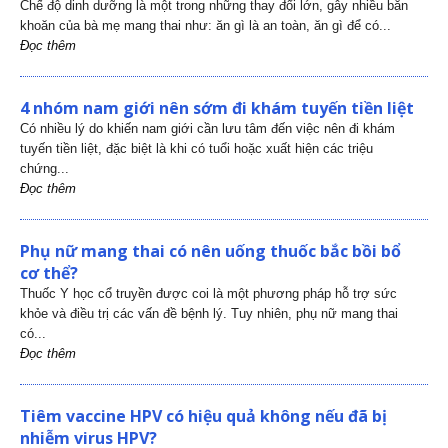
Chế độ dinh dưỡng là một trong những thay đổi lớn, gây nhiều băn
khoăn của bà mẹ mang thai như: ăn gì là an toàn, ăn gì để có...
Đọc thêm
4 nhóm nam giới nên sớm đi khám tuyến tiền liệt
Có nhiều lý do khiến nam giới cần lưu tâm đến việc nên đi khám
tuyến tiền liệt, đặc biệt là khi có tuổi hoặc xuất hiện các triệu
chứng...
Đọc thêm
Phụ nữ mang thai có nên uống thuốc bắc bồi bổ
cơ thể?
Thuốc Y học cổ truyền được coi là một phương pháp hỗ trợ sức
khỏe và điều trị các vấn đề bệnh lý. Tuy nhiên, phụ nữ mang thai
có...
Đọc thêm
Tiêm vaccine HPV có hiệu quả không nếu đã bị
nhiễm virus HPV?