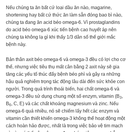
Nếu chúng ta ăn bất cứ loại dầu ăn nào, magarine,
shortening hay bất cứ thức ăn làm sẵn đóng bao bì nào,
chúng ta đang ăn acid béo omega-6. Vì prostaglandins
do acid béo omega-6 xúc tiến bệnh cao huyết áp nên
chúng ta không lạ gì khi thấy 1/3 dân số thế giới mắc
bệnh này.
Bản thân axit béo omega-6 và omega-3 đều có lợi cho cơ
thể, nhưng việc tiêu thụ mất cân bằng 2 axit này sẽ gia
tăng các yếu tố thúc đẩy bệnh béo phì và gây ra những
hậu quả nghiêm trọng tác động lâu dài đến sức khỏe con
người. Trong quá trình thoái biến, hai chất omega-6 và
omega-3 đều sử dụng chung một số enzym, vitamin (B
,
3
B
, C, E) và các chất khoáng magnesium và zinc. Nếu
6
omega-6 quá nhiều, nó sẽ chiếm lấy hết các enzym và
vitamin cần thiết khiến omega-3 không thể hoạt động một
cách hoàn hảo được, nhất là trong việc bảo vệ tim mạch