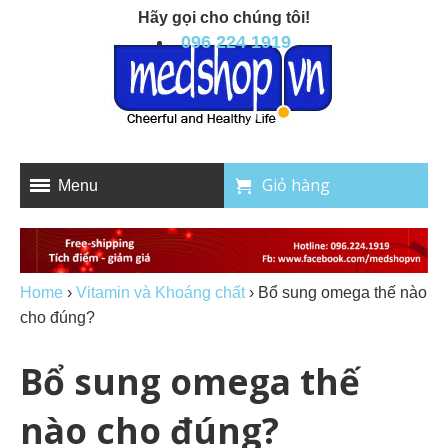
Hãy gọi cho chúng tôi!
096 224 1919
Giỏ hàng
Menu
Home
›
Vitamin và Khoáng chất
›
Bổ sung omega thế nào
cho đúng?
Bổ sung omega thế
nào cho đúng?