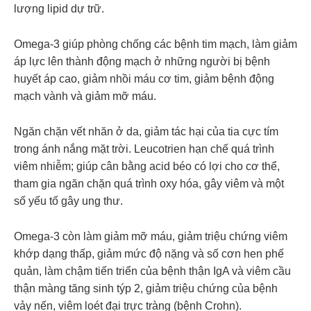
lượng lipid dự trữ.
Omega-3 giúp phòng chống các bệnh tim mạch, làm giảm
áp lực lên thành động mạch ở những người bị bệnh
huyết áp cao, giảm nhồi máu cơ tim, giảm bệnh động
mạch vành và giảm mỡ máu.
Ngăn chặn vết nhăn ở da, giảm tác hại của tia cực tím
trong ánh nắng mặt trời. Leucotrien hạn chế quá trình
viêm nhiễm; giúp cân bằng acid béo có lợi cho cơ thể,
tham gia ngăn chặn quá trình oxy hóa, gây viêm và một
số yếu tố gây ung thư.
Omega-3 còn làm giảm mỡ máu, giảm triệu chứng viêm
khớp dạng thấp, giảm mức độ nặng và số cơn hen phế
quản, làm chậm tiến triển của bệnh thận IgA và viêm cầu
thận màng tăng sinh týp 2, giảm triệu chứng của bệnh
vảy nến, viêm loét đại trực tràng (bệnh Crohn).