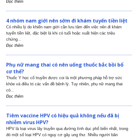
Đọc thêm
4 nhóm nam giới nên sớm đi khám tuyến tiền liệt
Có nhiều lý do khiến nam giới cần lưu tâm đến việc nên đi khám
tuyến tiền liệt, đặc biệt là khi có tuổi hoặc xuất hiện các triệu
chứng...
Đọc thêm
Phụ nữ mang thai có nên uống thuốc bắc bồi bổ
cơ thể?
Thuốc Y học cổ truyền được coi là một phương pháp hỗ trợ sức
khỏe và điều trị các vấn đề bệnh lý. Tuy nhiên, phụ nữ mang thai
có...
Đọc thêm
Tiêm vaccine HPV có hiệu quả không nếu đã bị
nhiễm virus HPV?
HPV là loại virus lây truyền qua đường tình dục phổ biến nhất, trong
đó một số loại HPV có nguy cơ gây ung thư. Nhiều người băn