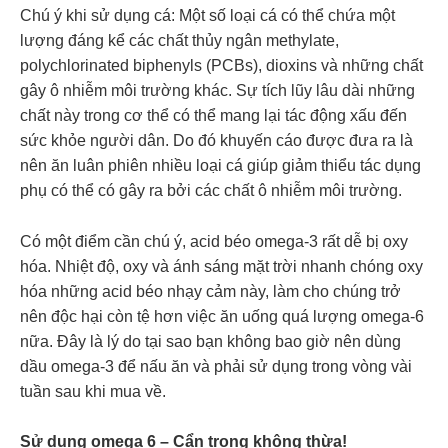
Chú ý khi sử dụng cá: Một số loại cá có thể chứa một
lượng đáng kể các chất thủy ngân methylate,
polychlorinated biphenyls (PCBs), dioxins và những chất
gây ô nhiễm môi trường khác. Sự tích lũy lâu dài những
chất này trong cơ thể có thể mang lại tác động xấu đến
sức khỏe người dân. Do đó khuyến cáo được đưa ra là
nên ăn luân phiên nhiều loại cá giúp giảm thiểu tác dụng
phụ có thể có gây ra bởi các chất ô nhiễm môi trường.
Có một điểm cần chú ý, acid béo omega-3 rất dễ bị oxy
hóa. Nhiệt độ, oxy và ánh sáng mặt trời nhanh chóng oxy
hóa những acid béo nhạy cảm này, làm cho chúng trở
nên độc hại còn tệ hơn việc ăn uống quá lượng omega-6
nữa. Đây là lý do tại sao bạn không bao giờ nên dùng
dầu omega-3 để nấu ăn và phải sử dụng trong vòng vài
tuần sau khi mua về.
Sử dụng omega 6 – Cẩn trọng không thừa!