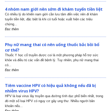
4 nhóm nam giới nên sớm đi khám tuyến tiền liệt
Có nhiều lý do khiến nam giới cần lưu tâm đến việc nên đi khám
tuyến tiền liệt, đặc biệt là khi có tuổi hoặc xuất hiện các triệu
chứng...
Đọc thêm
Phụ nữ mang thai có nên uống thuốc bắc bồi bổ
cơ thể?
Thuốc Y học cổ truyền được coi là một phương pháp hỗ trợ sức
khỏe và điều trị các vấn đề bệnh lý. Tuy nhiên, phụ nữ mang thai
có...
Đọc thêm
Tiêm vaccine HPV có hiệu quả không nếu đã bị
nhiễm virus HPV?
HPV là loại virus lây truyền qua đường tình dục phổ biến nhất, trong
đó một số loại HPV có nguy cơ gây ung thư. Nhiều người băn
khoăn nếu...
Đọc thêm