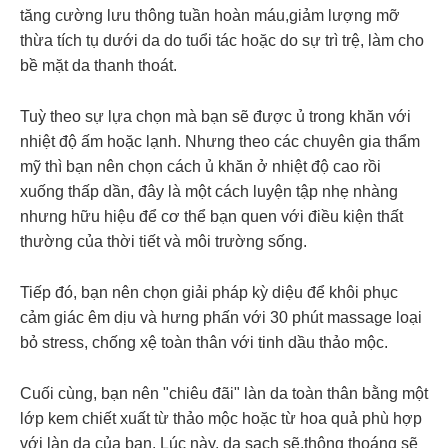
tăng cường lưu thông tuần hoàn máu,giảm lượng mỡ
thừa tích tụ dưới da do tuổi tác hoặc do sự trì trệ, làm cho
bề mặt da thanh thoát.
Tuỳ theo sự lựa chọn mà bạn sẽ được ủ trong khăn với
nhiệt độ ấm hoặc lạnh. Nhưng theo các chuyên gia thẩm
mỹ thì bạn nên chọn cách ủ khăn ở nhiệt độ cao rồi
xuống thấp dần, đây là một cách luyện tập nhẹ nhàng
nhưng hữu hiệu để cơ thể bạn quen với điều kiện thất
thường của thời tiết và môi trường sống.
Tiếp đó, bạn nên chọn giải pháp kỳ diệu để khôi phục
cảm giác êm dịu và hưng phấn với 30 phút massage loại
bỏ stress, chống xệ toàn thân với tinh dầu thảo mộc.
Cuối cùng, bạn nên "chiêu đãi" làn da toàn thân bằng một
lớp kem chiết xuất từ thảo mộc hoặc từ hoa quả phù hợp
với làn da của bạn. Lúc này, da sạch sẽ,thông thoáng sẽ