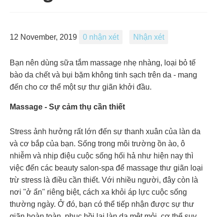
12 November, 2019
0 nhận xét
Nhận xét
Bạn nên dùng sữa tắm massage nhẹ nhàng, loại bỏ tế
bào da chết và bụi bặm không tinh sạch trên da - mang
đến cho cơ thể một sự thư giãn khởi đầu.
Massage
- Sự cảm thụ cần thiết
Stress
ảnh hưởng rất lớn đến sự thanh xuân của làn da
và cơ bắp của bạn. Sống trong môi trường ồn ào, ô
nhiễm và nhịp điệu cuộc sống hối hả như hiện nay thì
việc đến các beauty salon-spa để massage thư giãn loại
trừ stress là điều cần thiết. Với nhiều người, đây còn là
nơi "ở ẩn" riêng biệt, cách xa khỏi áp lực cuộc sống
thường ngày. Ở đó, bạn có thể tiếp nhận được sự thư
giãn hoàn toàn, phục hồi lại làn da mệt mỏi, cơ thể suy