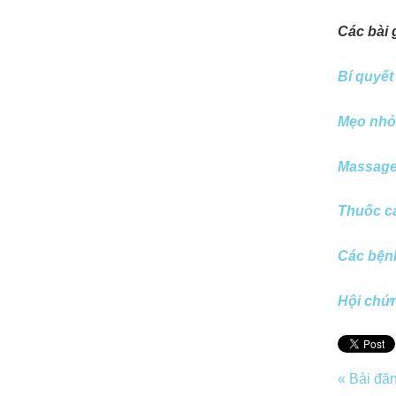
Các bài 
Bí quyết
Mẹo nhỏ
Massage
Thuốc cả
Các bện
Hội chứ
« Bài đă