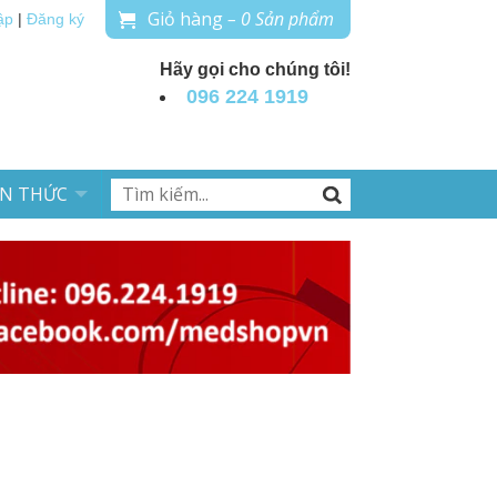
Giỏ hàng
– 0 Sản phẩm
ập
|
Đăng ký
Hãy gọi cho chúng tôi!
096 224 1919
ẾN THỨC