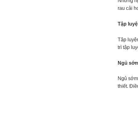
Những ng
rau cải 
Tập luy
Tập luyện
trì tập l
Ngủ sớ
Ngủ sớm l
thiết. Đi