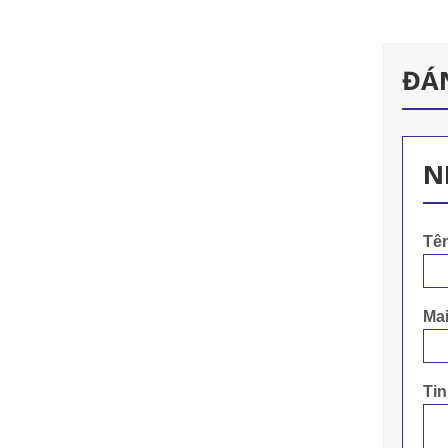
ĐÁ
N
Tê
Mai
Ti