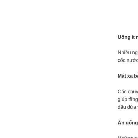
Uống ít 
Nhiều ng
cốc nước
Mát xa 
Các chuy
giúp tăn
dầu dừa 
Ăn uống