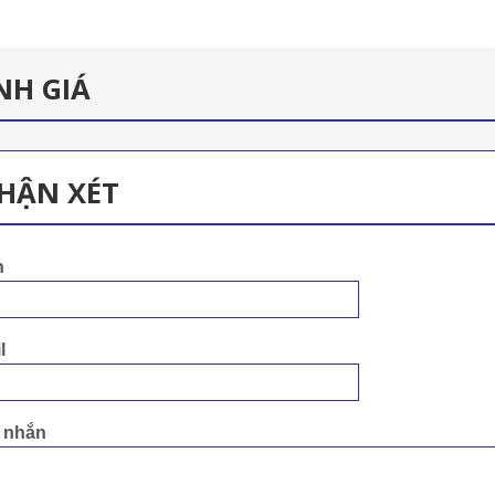
NH GIÁ
HẬN XÉT
n
l
n nhắn