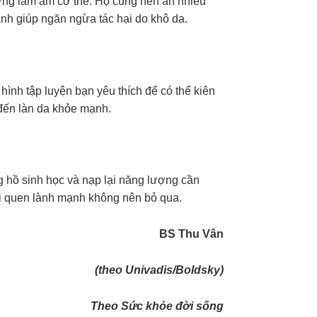
ường làm ấm cơ thể. Họ cũng nên ăn nhiều
nh giúp ngăn ngừa tác hại do khô da.
ình tập luyện bạn yêu thích để có thể kiên
 đến làn da khỏe mạnh.
ng hồ sinh học và nạp lại năng lượng cần
thói quen lành mạnh không nên bỏ qua.
BS Thu Vân
(theo Univadis/Boldsky)
Theo Sức khỏe đời sống