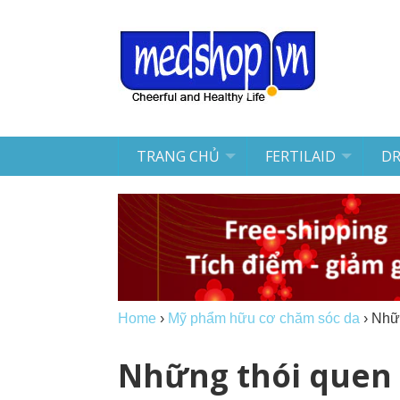
TRANG CHỦ
FERTILAID
D
Home
›
Mỹ phẩm hữu cơ chăm sóc da
›
Nhữn
Những thói quen