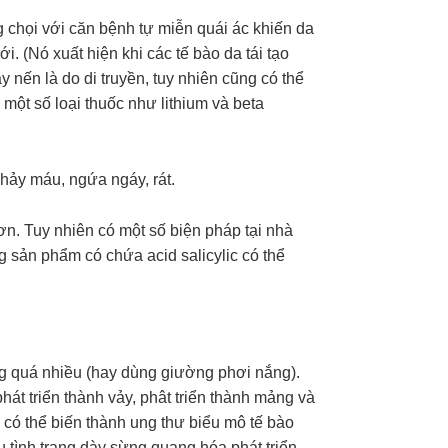
chọi với căn bệnh tự miễn quái ác khiến da
. (Nó xuất hiện khi các tế bào da tái tạo
y nến là do di truyền, tuy nhiên cũng có thể
 một số loại thuốc như lithium và beta
hảy máu, ngứa ngáy, rát.
đơn. Tuy nhiên có một số biện pháp tại nhà
 sản phẩm có chứa acid salicylic có thể
g quá nhiều (hay dùng giường phơi nắng).
t triển thành vảy, phât triển thành mảng và
 có thể biến thành ung thư biểu mô tế bào
u tình trạng dày sừng quang hóa phát triển.