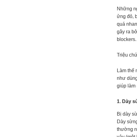
Những ng
ửng đỏ, b
quá nhanh
gây ra bở
blockers.
Triệu ch
Làm thế n
như dùng 
giúp làm 
1. Dày 
Bị dày s
Dày sừng
thường n
vảy (một 