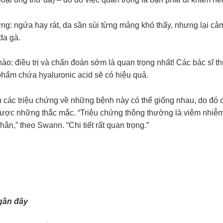
ng: ngứa hay rát, da sần sùi từng mảng khó thấy, nhưng lại cảm
da gà.
ào: điều trị và chẩn đoán sớm là quan trọng nhất! Các bác sĩ t
phẩm chứa hyaluronic acid sẽ có hiệu quả.
 các triệu chứng về những bệnh này có thể giống nhau, do đó c
ược những thắc mắc. “Triệu chứng thông thường là viêm nhiễm, 
ân,” theo Swann. “Chi tiết rất quan trọng.”
gần đây