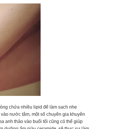
òng chứa nhiều lipid để làm sach nhẹ
 vào nước tắm, một số chuyên gia khuyên
a anh thảo vào buổi tối cũng có thể giúp
m dưỡng ẩm giàu ceramide, sẽ thực sự làm