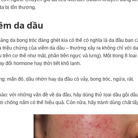
da bị tổn thương.
iêm da dầu
ng da bong tróc đáng ghét kia có thể có nghĩa là da đầu bạn c
à triệu chứng của viêm da dầu – thường xảy ra không chỉ với 
 trên cơ thể như mặt, phần trên ngực và lưng). Một trong 8 loạ
hay đổi hormone hay thời tiết khô lạnh.
g: mẩn đỏ, dầu nhờn hay da đầu có vảy, bong tróc, ngứa, rát.
ào: với những vấn đề về da đầu, hãy dùng thử lọai dầu gội dầu
trị chống nấm có thể hiệu quả. Còn nữa, hãy tránh dùng chất t