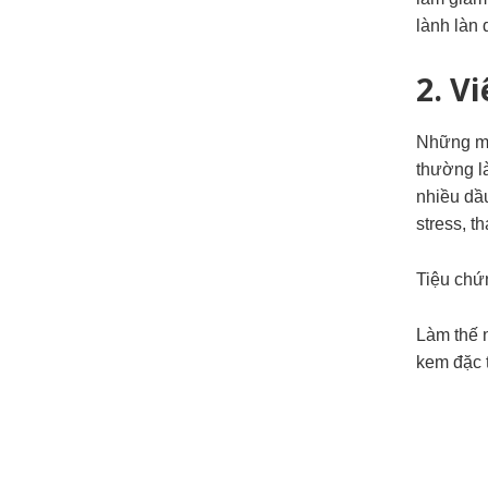
lành làn 
2. V
Những mả
thường l
nhiều dầu
stress, t
Tiệu chứn
Làm thế n
kem đặc 