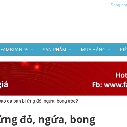
Đăng nh
REAMBRANDS
SẢN PHẨM
MUA HÀNG
KI
sao da bạn bị ửng đỏ, ngứa, bong tróc?
 ửng đỏ, ngứa, bong