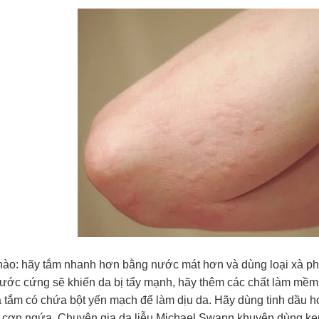
nào: hãy tắm nhanh hơn bằng nước mát hơn và dùng loại xà ph
ước cứng sẽ khiến da bị tẩy mạnh, hãy thêm các chất làm mềm
 tắm có chứa bột yến mạch để làm dịu da. Hãy dùng tinh dầu ho
 cơn ngứa. Chuyên gia da liễu Michael Swann khuyên dùng ke