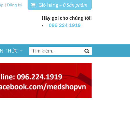
Giỏ hàng
– 0 Sản phẩm
ập
|
Đăng ký
Hãy gọi cho chúng tôi!
096 224 1919
ẾN THỨC