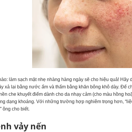
nào: làm sạch mặt nhẹ nhàng hàng ngày sẽ cho hiệu quả! Hãy d
ãy xả lại bằng nước ẩm và thấm bằng khăn bông khô dày. Để chố
nền che khuyết điểm dành cho da nhạy cảm (cho màu hồng ho
ng dạng khoáng. Với những trường hợp nghiêm trọng hơn, “liệu 
” ông cho biết.
ệnh vảy nến