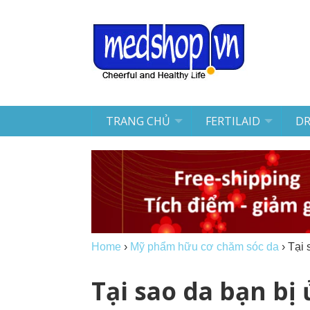
TRANG CHỦ
FERTILAID
D
Home
›
Mỹ phẩm hữu cơ chăm sóc da
›
Tại 
Tại sao da bạn bị