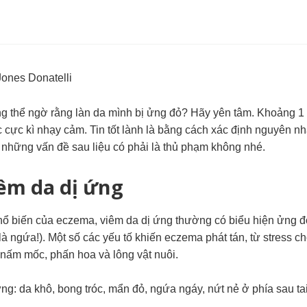
Jones Donatelli
g thể ngờ rằng làn da mình bị ửng đỏ? Hãy yên tâm. Khoảng 1 
cực kì nhạy cảm. Tin tốt lành là bằng cách xác định nguyên nhâ
những vấn đề sau liệu có phải là thủ phạm không nhé.
iêm da dị ứng
phổ biến của eczema, viêm da dị ứng thường có biểu hiện ửng đ
là ngứa!). Một số các yếu tố khiến eczema phát tán, từ stress c
nấm mốc, phấn hoa và lông vật nuôi.
ng: da khô, bong tróc, mẩn đỏ, ngứa ngáy, nứt nẻ ở phía sau tai