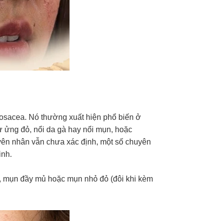
rosacea. Nó thường xuất hiện phổ biến ở
 ửng đỏ, nổi da gà hay nổi mụn, hoặc
uyên nhân vẫn chưa xác định, một số chuyên
inh.
c, mụn đầy mủ hoặc mụn nhỏ đỏ (đôi khi kèm