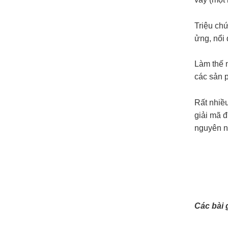
Triệu chứ
ửng, nổi 
Làm thế n
các sản 
Rất nhiều
giải mã đ
nguyên nh
Các bài 