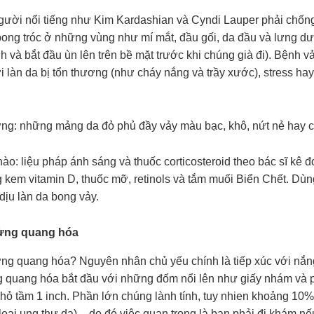
ười nổi tiếng như Kim Kardashian và Cyndi Lauper phải chống 
ong tróc ở những vùng như mí mắt, đầu gối, da đầu và lưng dưới
 và bắt đầu ùn lên trên bề mặt trước khi chúng già đi). Bệnh vả
i làn da bị tổn thương (như cháy nắng và trầy xước), stress hay
ứng: những mảng da đỏ phủ đầy vảy màu bạc, khô, nứt nẻ hay c
ào: liệu pháp ánh sáng và thuốc corticosteroid theo bác sĩ kê 
kem vitamin D, thuốc mỡ, retinols và tắm muối Biển Chết. Dùng
dịu làn da bong vảy.
sừng quang hóa
ừng quang hóa? Nguyên nhân chủ yếu chính là tiếp xúc với nắn
 quang hóa bắt đầu với những đốm nổi lên như giấy nhám và phá
hỏ tầm 1 inch. Phần lớn chúng lành tính, tuy nhien khoảng 10%
loại ung thư da) – do đó việc quan trọng là bạn phải đi khám nế