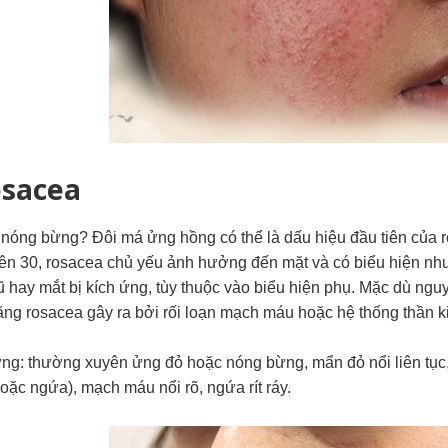
osacea
 nóng bừng? Đôi má ửng hồng có thể là dấu hiệu đầu tiên của 
rên 30, rosacea chủ yếu ảnh hưởng đến mặt và có biểu hiện như
 hay mắt bị kích ứng, tùy thuộc vào biểu hiện phụ. Mặc dù ng
ằng rosacea gây ra bởi rối loạn mạch máu hoặc hệ thống thần k
ứng: thường xuyên ửng đỏ hoặc nóng bừng, mẩn đỏ nổi liên tụ
hoặc ngứa), mạch máu nổi rõ, ngứa rít ráy.