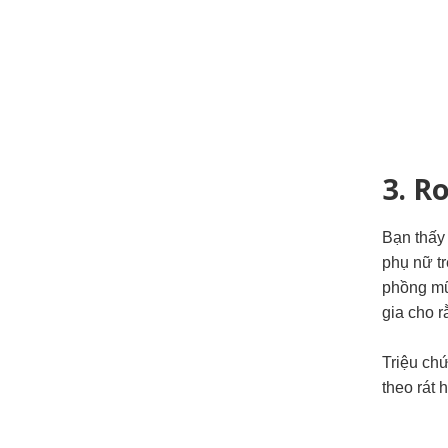
3. R
Bạn thấy
phụ nữ t
phồng mũ
gia cho r
Triệu ch
theo rát 