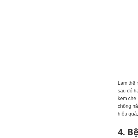
Làm thế 
sau đó h
kem che 
chống nắ
hiệu quả,
4. B