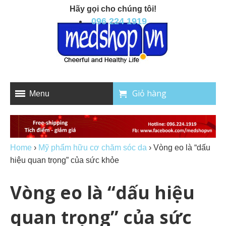
Hãy gọi cho chúng tôi!
096 224 1919
Giỏ hàng
Menu
Home
›
Mỹ phẩm hữu cơ chăm sóc da
›
Vòng eo là “dấu
hiệu quan trọng” của sức khỏe
Vòng eo là “dấu hiệu
quan trọng” của sức