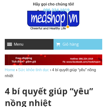
Hãy gọi cho chúng tôi!
096 224 1919
Giỏ hàng
Menu
Home
›
Sức khỏe tình dục
›
4 bí quyết giúp “yêu” nồng
nhiệt
4 bí quyết giúp “yêu”
nồng nhiệt