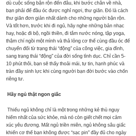
dù cuộc sống bận rộn đến đâu, khi bước chân về nhà,
bạn phải để đầu óc được nghỉ ngơi, thư giãn. Đó là cách
thư giãn đơn giản nhất dành cho những người bận rộn.
Và tốt hơn, trước khi đi ngủ, hãy nghe những bản nhạc
hay, hoặc đi bộ, ngồi thiền, đi tắm nước nóng, tập yoga,
thậm chí ngồi một mình và thả lỏng cơ thể cùng đầu óc để
chuyển đổi từ trạng thái “động” của công việc, gia đình,
sang trạng thái “động” của đời sống tình dục. Chỉ cần 5-
10 phút thôi, bạn sẽ thấy thoải mái, tự tin, hạnh phúc và
tràn đầy sinh lực khi cùng người bạn đời bước vào chốn
riêng tư.
Hãy ngủ thật ngon giấc
Thiếu ngủ không chỉ là một trong những kẻ thù nguy
hiểm nhất của sức khỏe, mà nó còn giết chết mọi cảm
xúc yêu đương. Mất ngủ triền miên, ngủ không sâu giấc
khiến cơ thể bạn không được “sạc pin” đầy đủ cho ngày