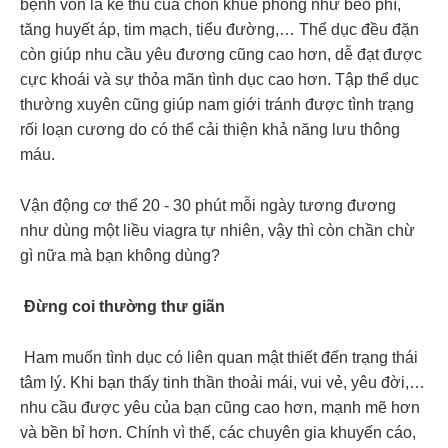
bệnh vốn là kẻ thù của chốn khuê phòng như béo phì,
tăng huyết áp, tim mạch, tiểu đường,… Thể dục đều đặn
còn giúp nhu cầu yêu đương cũng cao hơn, dễ đạt được
cực khoái và sự thỏa mãn tình dục cao hơn. Tập thể dục
thường xuyên cũng giúp nam giới tránh được tình trạng
rối loạn cương do có thể cải thiện khả năng lưu thông
máu.
Vận động cơ thể 20 - 30 phút mỗi ngày tương đương
như dùng một liều viagra tự nhiên, vậy thì còn chần chừ
gì nữa mà bạn không dùng?
Đừng coi thường thư giãn
Ham muốn tình dục có liên quan mật thiết đến trạng thái
tâm lý. Khi bạn thấy tinh thần thoải mái, vui vẻ, yêu đời,…
nhu cầu được yêu của bạn cũng cao hơn, mạnh mẽ hơn
và bền bỉ hơn. Chính vì thế, các chuyên gia khuyến cáo,