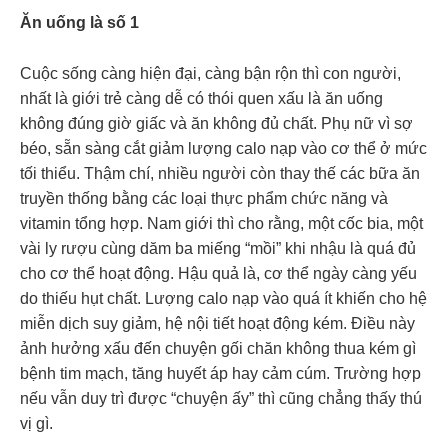
Ăn uống là số 1
Cuộc sống càng hiện đại, càng bận rộn thì con người,
nhất là giới trẻ càng dễ có thói quen xấu là ăn uống
không đúng giờ giấc và ăn không đủ chất. Phụ nữ vì sợ
béo, sẵn sàng cắt giảm lượng calo nạp vào cơ thể ở mức
tối thiểu. Thậm chí, nhiều người còn thay thế các bữa ăn
truyền thống bằng các loại thực phẩm chức năng và
vitamin tổng hợp. Nam giới thì cho rằng, một cốc bia, một
vài ly rượu cùng dăm ba miếng “mồi” khi nhậu là quá đủ
cho cơ thể hoạt động. Hậu quả là, cơ thể ngày càng yếu
do thiếu hụt chất. Lượng calo nạp vào quá ít khiến cho hệ
miễn dịch suy giảm, hệ nội tiết hoạt động kém. Điều này
ảnh hưởng xấu đến chuyện gối chăn không thua kém gì
bệnh tim mạch, tăng huyết áp hay cảm cúm. Trường hợp
nếu vẫn duy trì được “chuyện ấy” thì cũng chẳng thấy thú
vị gì.