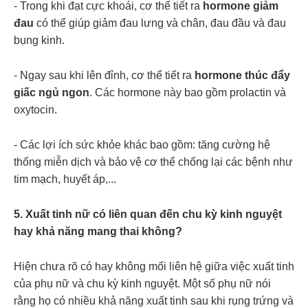
- Trong khi đạt cực khoái, cơ thể tiết ra
hormone giảm
đau
có thể giúp giảm đau lưng và chân, đau đầu và
đau
bụng kinh.
- Ngay sau khi lên đỉnh, cơ thể tiết ra
hormone thúc đẩy
giấc ngủ ngon
. Các hormone này bao gồm prolactin và
oxytocin.
- Các lợi ích sức khỏe khác bao gồm: tăng cường hệ
thống miễn dịch và bảo vệ cơ thể chống lại các bệnh như
tim mạch, huyết áp,...
5. Xuất tinh nữ có liên quan đến chu kỳ kinh nguyệt
hay khả năng mang thai không?
Hiện chưa rõ có hay không mối liên hệ giữa việc xuất tinh
của phụ nữ và chu kỳ kinh nguyệt. Một số phụ nữ nói
rằng họ có nhiều khả năng xuất tinh sau khi
rụng trứng
và