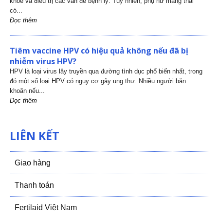
khỏe và điều trị các vấn đề bệnh lý. Tuy nhiên, phụ nữ mang thai
có...
Đọc thêm
Tiêm vaccine HPV có hiệu quả không nếu đã bị
nhiễm virus HPV?
HPV là loại virus lây truyền qua đường tình dục phổ biến nhất, trong
đó một số loại HPV có nguy cơ gây ung thư. Nhiều người băn
khoăn nếu...
Đọc thêm
LIÊN KẾT
Giao hàng
Thanh toán
Fertilaid Việt Nam