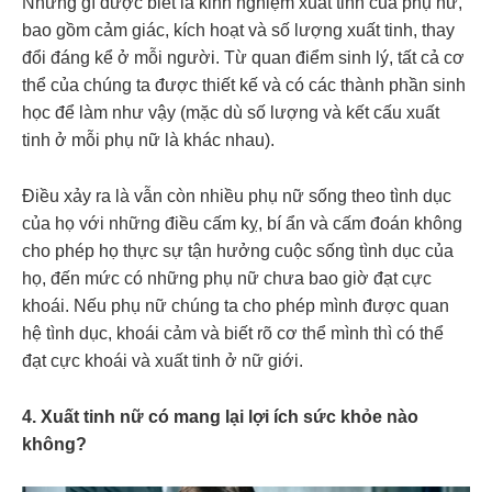
Những gì được biết là kinh nghiệm xuất tinh của phụ nữ,
bao gồm cảm giác, kích hoạt và số lượng xuất tinh, thay
đổi đáng kể ở mỗi người. Từ quan điểm sinh lý, tất cả cơ
thể của chúng ta được thiết kế và có các thành phần sinh
học để làm như vậy (mặc dù số lượng và kết cấu xuất
tinh ở mỗi phụ nữ là khác nhau).
Điều xảy ra là vẫn còn nhiều phụ nữ sống theo tình dục
của họ với những điều cấm kỵ, bí ẩn và cấm đoán không
cho phép họ thực sự tận hưởng cuộc sống tình dục của
họ, đến mức có những phụ nữ chưa bao giờ đạt cực
khoái. Nếu phụ nữ chúng ta cho phép mình được quan
hệ tình dục, khoái cảm và biết rõ cơ thể mình thì có thể
đạt cực khoái và xuất tinh ở nữ giới.
4. Xuất tinh nữ có mang lại lợi ích sức khỏe nào
không?