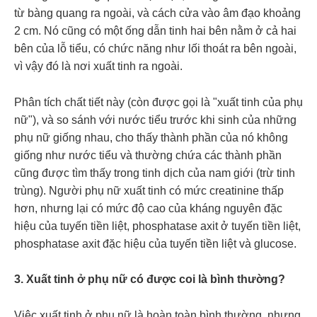
từ bàng quang ra ngoài, và cách cửa vào âm đạo khoảng
2 cm. Nó cũng có một ống dẫn tinh hai bên nằm ở cả hai
bên của lỗ tiểu, có chức năng như lối thoát ra bên ngoài,
vì vậy đó là nơi xuất tinh ra ngoài.
Phân tích chất tiết này (còn được gọi là "xuất tinh của phụ
nữ"), và so sánh với nước tiểu trước khi sinh của những
phụ nữ giống nhau, cho thấy thành phần của nó không
giống như nước tiểu và thường chứa các thành phần
cũng được tìm thấy trong tinh dịch của nam giới (trừ tinh
trùng). Người phụ nữ xuất tinh có mức creatinine thấp
hơn, nhưng lại có mức độ cao của kháng nguyên đặc
hiệu của tuyến tiền liệt, phosphatase axit ở tuyến tiền liệt,
phosphatase axit đặc hiệu của tuyến tiền liệt và glucose.
3. Xuất tinh ở phụ nữ có được coi là bình thường?
Việc xuất tinh ở phụ nữ là hoàn toàn bình thường, nhưng