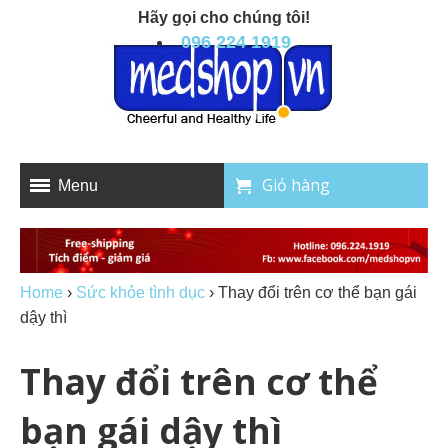
Hãy gọi cho chúng tôi!
096 224 1919
Giỏ hàng
Menu
Home
›
Sức khỏe tình dục
›
Thay đổi trên cơ thể bạn gái
dậy thì
Thay đổi trên cơ thể
bạn gái dậy thì