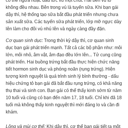
có thể ngứa hoặc đau tức vú một chút. Hai bên vú to
không đều nhau. Bên trong vú là tuyến sữa. Khi bạn gái
dậy thì, hệ thống tạo sữa bắt đầu phát triển nhưng chưa
sản xuất sữa. Các tuyến sữa phát triển, lớp mỡ ngực dày
lên làm cho đôi vú nhú lên và ngày càng đầy đặn.
Cơ quan sinh dục:
Trong thời kỳ dậy thì, cơ quan sinh
dục bạn gái phát triển mạnh. Tất cả các bộ phận như: môi
lớn, môi nhỏ, âm vật, âm đạo đều lớn lên... Tử cung cũng
phát triển. Hai buồng trứng bắt đầu thực hiện chức năng
tiết hormon sinh dục và phóng noãn (rụng trứng). Hiện
tượng kinh nguyệt là quá trình sinh lý bình thường - dấu
hiệu chứng tỏ bạn gái đã bắt đầu rụng trứng, có khả năng
thụ thai và sinh con. Bạn gái có thể thấy kinh sớm từ năm
10 tuổi và cũng có bạn đến năm 17, 18 tuổi. Chỉ khi đã 18
tuổi mà không thấy kinh nguyệt thì mới đáng lo và cần đi
khám.
Lông và mùi cơ thể:
Khi dậy thì, cơ thể bạn gái tiết ra một