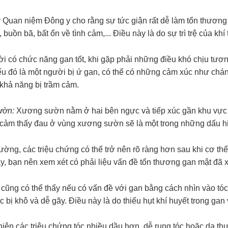
:
Quan niệm Đông y cho rằng sự tức giận rất dễ làm tổn thươn
 buồn bã, bất ổn về tình cảm,... Điều này là do sự trì trệ của khí
i có chức năng gan tốt, khi gặp phải những điều khó chịu tươn
u đó là một người bị ứ gan, có thể có những cảm xúc như chán 
 khả năng bị trầm cảm.
ườn:
Xương sườn nằm ở hai bên ngực và tiếp xúc gần khu vực có
cảm thấy đau ở vùng xương sườn sẽ là một trong những dấu hi
ờng, các triệu chứng có thể trở nên rõ ràng hơn sau khi cơ thể
y, bạn nên xem xét có phải liệu vấn đề tổn thương gan mật đã 
cũng có thể thấy nếu có vấn đề với gan bằng cách nhìn vào tó
 bị khô và dễ gãy. Điều này là do thiếu hụt khí huyết trong gan 
hiện các triệu chứng tóc nhiều dầu hơn, dễ rụng tóc hoặc da th