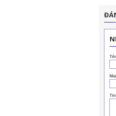
ĐÁ
N
Tê
Mai
Ti