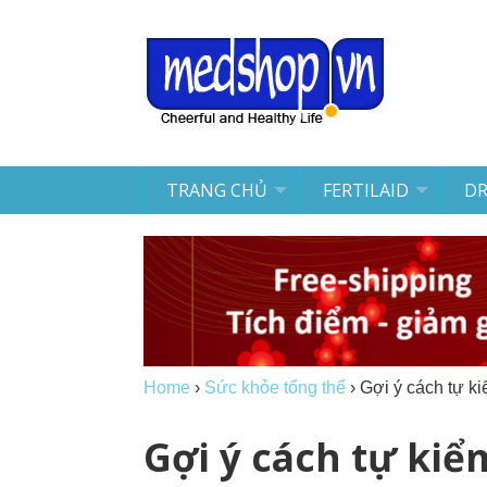
TRANG CHỦ
FERTILAID
D
Home
›
Sức khỏe tổng thể
›
Gợi ý cách tự k
Gợi ý cách tự kiể