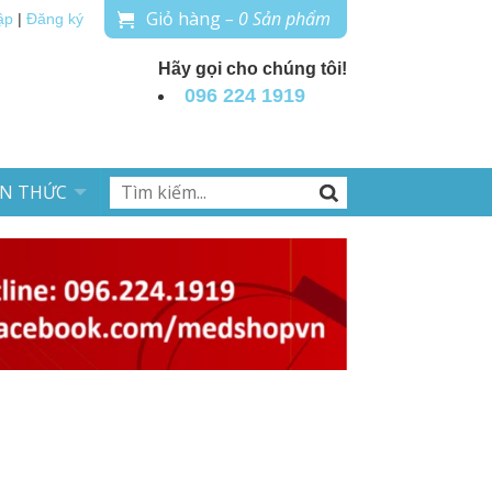
Giỏ hàng
– 0 Sản phẩm
ập
|
Đăng ký
Hãy gọi cho chúng tôi!
096 224 1919
ẾN THỨC