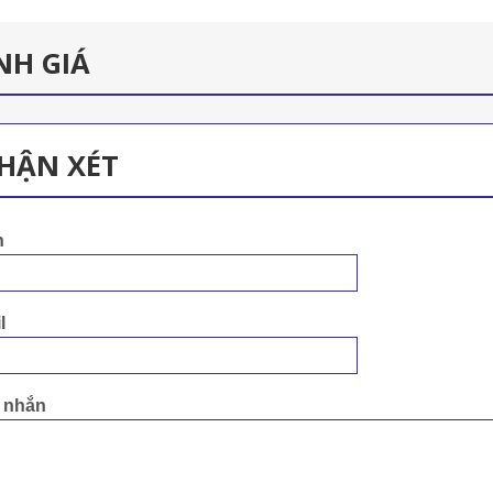
NH GIÁ
HẬN XÉT
n
l
n nhắn