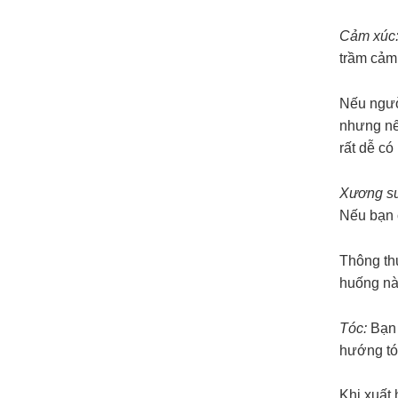
Cảm xúc
trầm cảm,
Nếu ngườ
nhưng nế
rất dễ có
Xương s
Nếu bạn 
Thông thư
huống nà
Tóc:
Bạn 
hướng tóc
Khi xuất 