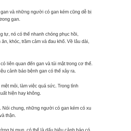
g gan và những người có gan kém cũng dễ bị
 trong gan.
g tự, nó có thể nhanh chóng phục hồi,
ăn, khóc, trầm cảm và đau khổ. Về lâu dài,
 liên quan đến gan và túi mật trong cơ thể.
ệu cảnh báo bệnh gan có thể xảy ra.
 mệt mỏi, làm việc quá sức. Trong tình
xuất hiện hay không.
c. Nói chung, những người có gan kém có xu
và thận.
ường bị mụn, có thể là dấu hiệu cảnh báo có