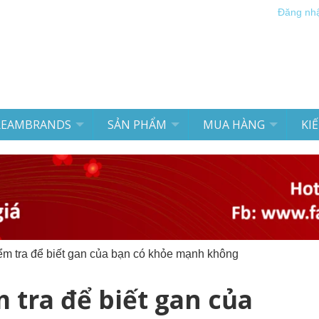
Đăng nh
REAMBRANDS
SẢN PHẨM
MUA HÀNG
KI
iểm tra để biết gan của bạn có khỏe mạnh không
m tra để biết gan của