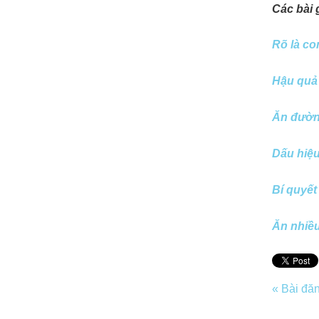
Các bài 
Rõ là co
Hậu quả 
Ăn đường
Dấu hiệ
Bí quyết
Ăn nhiều
« Bài đă