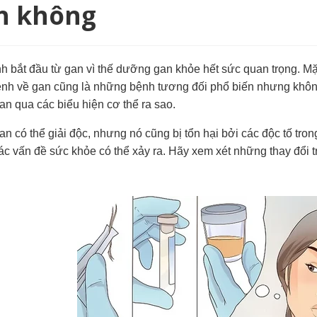
h không
h bắt đầu từ gan vì thế dưỡng gan khỏe hết sức quan trọng. Mặ
ệnh về gan cũng là những bệnh tương đối phổ biến nhưng không
an qua các biểu hiện cơ thể ra sao.
n có thể giải độc, nhưng nó cũng bị tổn hại bởi các độc tố tro
các vấn đề sức khỏe có thể xảy ra. Hãy xem xét những thay đổi