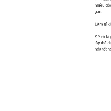
nhiều độc
gan.
Làm gì đ
Để có lá 
tập thể d
hóa tốt h