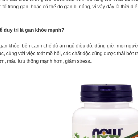
 tố trong gan, hoặc có thể do gan bị nóng, vì vậy đây là thời đ
ể duy trì lá gan khỏe mạnh?
gan khỏe, bên cạnh chế độ ăn ngủ điều độ, đúng giờ, mọi người
ục, cùng với việc toát mồ hôi, các chất độc cũng được thải bớt 
ơn, máu lưu thông mạnh hơn, giảm stress...