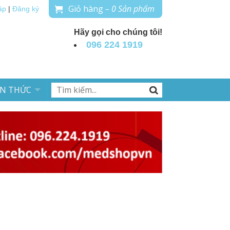
Giỏ hàng
– 0 Sản phẩm
ập
|
Đăng ký
Hãy gọi cho chúng tôi!
096 224 1919
ẾN THỨC