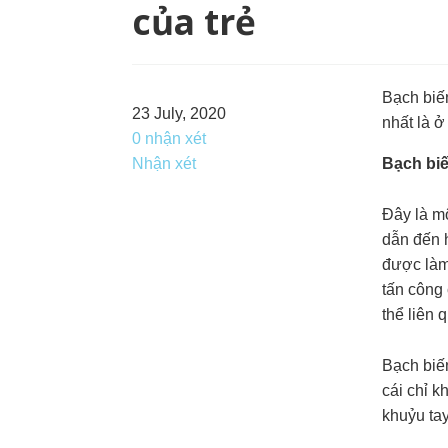
của trẻ
Bạch biế
23 July, 2020
nhất là ở
0 nhận xét
Nhận xét
Bạch biế
Đây là mộ
dẫn đến 
được làm
tấn công 
thể liên 
Bạch biến
cái chỉ k
khuỷu tay