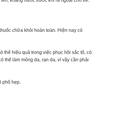
lên, kháng nước trước khi ra ngoài cho trẻ.
ó thuốc chữa khỏi hoàn toàn. Hiện nay có
ó thể hiệu quả trong việc phục hồi sắc tố, có
có thể làm mỏng da, rạn da, vì vậy cần phải
B phổ hẹp.