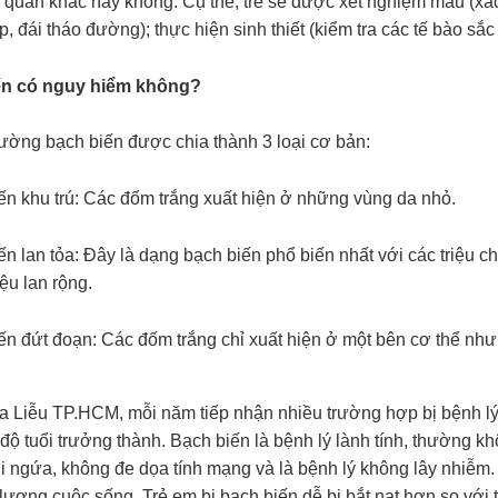
n quan khác hay không. Cụ thể, trẻ sẽ được xét nghiệm máu (xác
p, đái tháo đường); thực hiện sinh thiết (kiểm tra các tế bào sắc 
ến có nguy hiểm không?
ường bạch biến được chia thành 3 loại cơ bản:
ến khu trú: Các đốm trắng xuất hiện ở những vùng da nhỏ.
ến lan tỏa: Đây là dạng bạch biến phổ biến nhất với các triệu 
ệu lan rộng.
iến đứt đoạn: Các đốm trắng chỉ xuất hiện ở một bên cơ thể n
a Liễu TP.HCM, mỗi năm tiếp nhận nhiều trường hợp bị bệnh lý 
độ tuổi trưởng thành. Bạch biến là bệnh lý lành tính, thường kh
ơi ngứa, không đe dọa tính mạng và là bệnh lý không lây nhiễm
lượng cuộc sống. Trẻ em bị bạch biến dễ bị bắt nạt hơn so với t