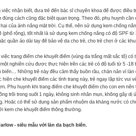
việc nhận biết, đưa trẻ đến bác sĩ chuyên khoa để được điều trị
n đúng cách cũng đặc biệt quan trọng. Theo đó, phụ huynh cần 
c hại của ánh nắng mặt trời. Cụ thể, nên sử dụng kem chống nắ
(phổ rộng), tốt nhất là sử dụng kem chống nắng có độ SPF từ 
ặc quần áo dài tay để bảo vệ da cho trẻ, cho trẻ chơi ở các k
 việc trang điểm che khuyết điểm (vùng da trắng mất sắc tố) có 
 một nghiên cứu được thực hiện trên các trẻ có độ tuổi từ 5 -18 
 biến… Những trẻ này đều cảm thấy buồn rầu, chán nản vì làn d
 hiện che khuyết điểm các tình trạng này, trẻ ngay lập tức vui v
ơn. Phụ huynh khi trang điểm che khuyết điểm cho con em nên 
ông trôi trong suốt 1 ngày, không sinh nhân mụn, không gây dị
ng. Hoặc có thể sử dụng sản phẩm nhuộm da kháng nước có chứ
ới kem che khuyết điểm thông thường.
arlow - siêu mẫu với làn da bạch biến.