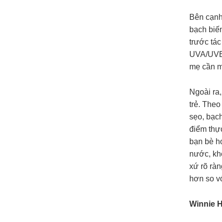
Bên cạnh 
bạch biế
trước tá
UVA/UVB 
mẹ cần m
Ngoài ra,
trẻ. Theo
sẹo, bạch
điểm thực
bạn bè h
nước, kh
xứ rõ rà
hơn so v
Winnie H