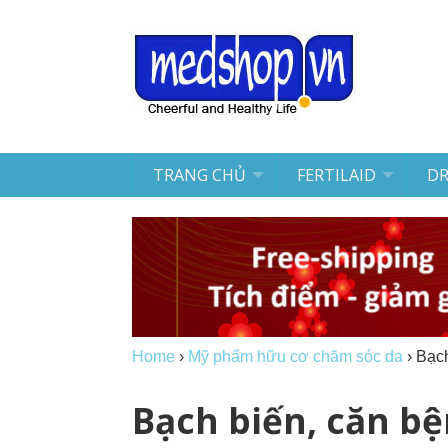
TRANG CHỦ
FERTILAID
D
Home
›
Mỹ phẩm hữu cơ chăm sóc da
›
Bạch
Bạch biến, căn bệ