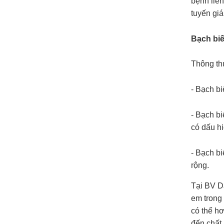
bệnh liê
tuyến giá
Bạch bi
Thông th
- Bạch bi
- Bạch bi
có dấu hi
- Bạch b
rộng.
Tại BV D
em trong 
có thể h
đến chất 