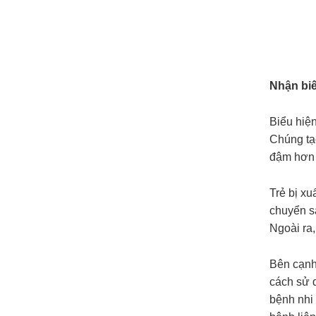
Nhận biế
Biểu hiện
Chúng tạ
đậm hơn v
Trẻ bị x
chuyển sa
Ngoài ra
Bên cạnh
cách sử 
bệnh nhi 