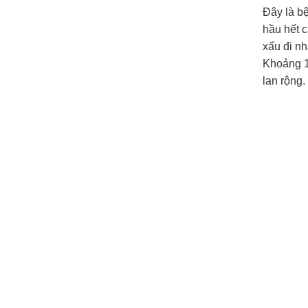
Đây là bệ
hầu hết c
xấu đi nh
Khoảng 1
lan rộng.