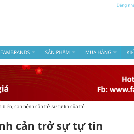
Đăng nh
REAMBRANDS
SẢN PHẨM
MUA HÀNG
KI
 biến, căn bệnh cản trở sự tự tin của trẻ
nh cản trở sự tự tin