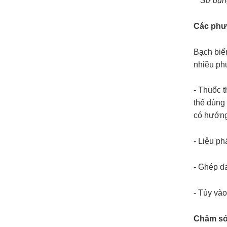
Sử dụ
Các phươ
Bạch biến
nhiều phư
- Thuốc t
thể dùng 
có hướng 
- Liệu ph
- Ghép d
- Tùy vào
Chăm sóc