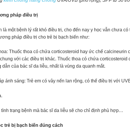
ng
kem chống nắng chống
UVA/UVB (phổ rộng), SPF từ 30 trở 
ng pháp điều trị
 là một bệnh lý rất khó điều trị, cho đến nay y học vẫn chưa c
ơng pháp điều trị cho trẻ bị bạch biến như:
hoa: Thuốc thoa có chứa corticosteroid hay ức chế calcineurin c
chung với các điều trị khác. Thuốc thoa có chứa corticosteroid 
dẫn của bác sĩ da liễu, nhất là vùng da quanh mắt.
áp ánh sáng: Trẻ em có vảy nến lan rộng, có thể điều trị với UV
a.
 tình trạng bệnh mà bác sĩ da liễu sẽ cho chỉ định phù hợp…
 trẻ bị bạch biến đúng cách