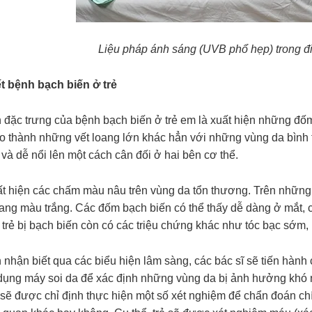
Liệu pháp ánh sáng (UVB phổ hẹp) trong điề
t bệnh bạch biến ở trẻ
 đặc trưng của bệnh bạch biến ở trẻ em là xuất hiện những đốm
o thành những vết loang lớn khác hẳn với những vùng da bình
à dễ nổi lên một cách cân đối ở hai bên cơ thể.
uất hiện các chấm màu nâu trên vùng da tổn thương. Trên những 
ng màu trắng. Các đốm bạch biến có thể thấy dễ dàng ở mắt, cổ
, trẻ bị bạch biến còn có các triệu chứng khác như tóc bạc sớ
 nhận biết qua các biểu hiện lâm sàng, các bác sĩ sẽ tiến hàn
dụng máy soi da để xác định những vùng da bị ảnh hưởng khó 
sẽ được chỉ định thực hiện một số xét nghiệm để chẩn đoán chí