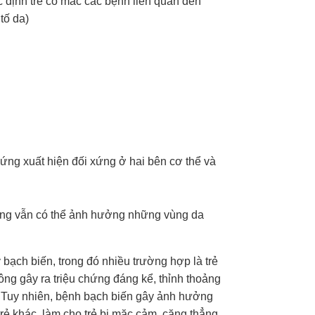
 định trẻ có mắc các bệnh liên quan đến
tố da)
chứng xuất hiện đối xứng ở hai bên cơ thể và
hưng vẫn có thể ảnh hưởng những vùng da
bạch biến, trong đó nhiều trường hợp là trẻ
ông gây ra triệu chứng đáng kể, thỉnh thoảng
. Tuy nhiên, bệnh bạch biến gây ảnh hưởng
rẻ khác, làm cho trẻ bị mặc cảm, căng thẳng,