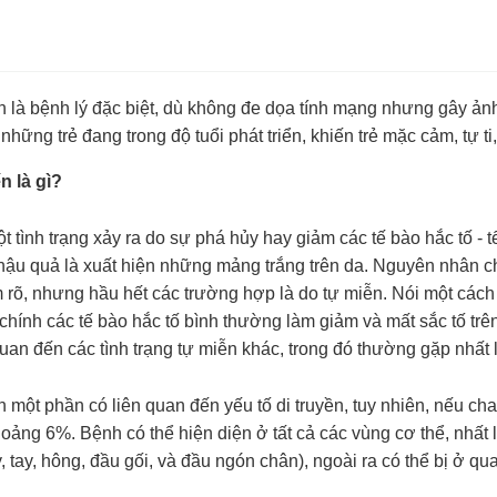
n là bệnh lý đặc biệt, dù không đe dọa tính mạng nhưng gây ả
 những trẻ đang trong độ tuổi phát triển, khiến trẻ mặc cảm, tự ti
n là gì?
t tình trạng xảy ra do sự phá hủy hay giảm các tế bào hắc tố - 
hậu quả là xuất hiện những mảng trắng trên da. Nguyên nhân c
 rõ, nhưng hầu hết các trường hợp là do tự miễn. Nói một cách
chính các tế bào hắc tố bình thường làm giảm và mất sắc tố trê
quan đến các tình trạng tự miễn khác, trong đó thường gặp nhất 
 một phần có liên quan đến yếu tố di truyền, tuy nhiên, nếu ch
hoảng 6%. Bệnh có thể hiện diện ở tất cả các vùng cơ thể, nhấ
, tay, hông, đầu gối, và đầu ngón chân), ngoài ra có thể bị ở 