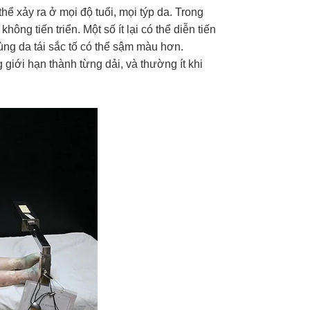
ể xảy ra ở mọi độ tuổi, mọi týp da. Trong
ng tiến triển. Một số ít lại có thể diễn tiến
ùng da tái sắc tố có thể sậm màu hơn.
iới hạn thành từng dải, và thường ít khi