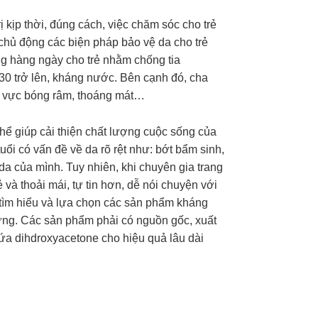
 kịp thời, đúng cách, việc chăm sóc cho trẻ
chủ động các biện pháp bảo vệ da cho trẻ
ng hàng ngày cho trẻ nhằm chống tia
30 trở lên, kháng nước. Bên cạnh đó, cha
hu vực bóng râm, thoáng mát…
thể giúp cải thiện chất lượng cuộc sống của
tuổi có vấn đề về da rõ rệt như: bớt bẩm sinh,
a của mình. Tuy nhiên, khi chuyên gia trang
ẻ và thoải mái, tự tin hơn, dễ nói chuyện với
tìm hiểu và lựa chọn các sản phẩm kháng
 ứng. Các sản phẩm phải có nguồn gốc, xuất
a dihdroxyacetone cho hiệu quả lâu dài