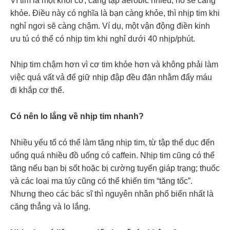
Vì tim là một khối cơ, càng tập aerobic nhiều, nó sẽ càng
khỏe. Điều này có nghĩa là bạn càng khỏe, thì nhịp tim khi
nghỉ ngơi sẽ càng chậm. Ví dụ, một vận động điền kinh
ưu tú có thể có nhịp tim khi nghỉ dưới 40 nhịp/phút.
Nhịp tim chậm hơn vì cơ tim khỏe hơn và không phải làm
việc quá vất vả để giữ nhịp đập đều đặn nhằm đẩy máu
đi khắp cơ thể.
Có nên lo lắng về nhịp tim nhanh?
Nhiều yếu tố có thể làm tăng nhịp tim, từ tập thể dục đến
uống quá nhiều đồ uống có caffein. Nhịp tim cũng có thể
tăng nếu bạn bị sốt hoặc bị cường tuyến giáp trạng; thuốc
và các loại ma túy cũng có thể khiến tim “tăng tốc”.
Nhưng theo các bác sĩ thì nguyên nhân phổ biến nhất là
căng thẳng và lo lắng.