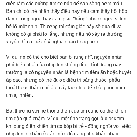
điện làm các buồng tim co bóp để sẵn sàng bơm máu.
Bạn chỉ có thể nhận thấy điều này nếu cảm thấy hồi hộp
đánh trống ngực hay cảm giác “hẫng” nhẹ ở ngực vì tim
bỏ lỡ một nhịp. Thường thì cảm giác này sẽ qua đi và
không có gì phải lo lắng, nhưng nếu nó xảy ra thường
xuyên thì có thể có ý nghĩa quan trọng hơn.
Ví dụ, nó có thể cho biết bạn bị rung nhĩ, nguyên nhân
phổ biến nhất của nhịp tim không đều. Tình trạng này
thường là có nguyên nhân là bệnh tim tiềm ẩn hoặc huyết
áp cao, nhưng có thể được điều trị bằng thuốc, phẫu
thuật hoặc thậm chí lắp máy tạo nhịp để khôi phục nhịp
tim tự nhiên.
Bất thường với hệ thống điện của tim cũng có thể khiến
tim đập quá chậm. Ví dụ, một tình trạng gọi là block tim -
khi xung điện khiến tim co bóp bị trễ - đồng nghĩa với việc
nhịp tim bị chậm ở các mức độ nặng nhẹ khác nhau.