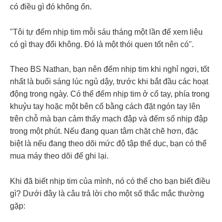
có điều gì đó không ổn.
"Tôi tự đếm nhịp tim mỗi sáu tháng một lần để xem liệu
có gì thay đổi không. Đó là một thói quen tốt nên có".
Theo BS Nathan, bạn nên đếm nhịp tim khi nghỉ ngơi, tốt
nhất là buổi sáng lúc ngủ dậy, trước khi bắt đầu các hoạt
động trong ngày. Có thể đếm nhịp tim ở cổ tay, phía trong
khuỷu tay hoặc một bên cổ bằng cách đặt ngón tay lên
trên chỗ mà bạn cảm thấy mạch đập và đếm số nhịp đập
trong một phút. Nếu đang quan tâm chặt chẽ hơn, đặc
biệt là nếu đang theo dõi mức độ tập thể dục, bạn có thể
mua máy theo dõi để ghi lại.
Khi đã biết nhịp tim của mình, nó có thể cho bạn biết điều
gì? Dưới đây là câu trả lời cho một số thắc mắc thường
gặp: