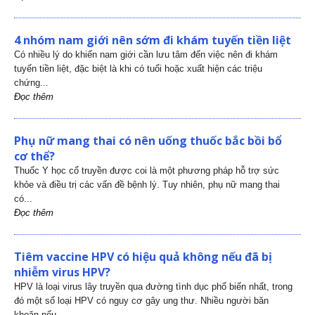
4 nhóm nam giới nên sớm đi khám tuyến tiền liệt
Có nhiều lý do khiến nam giới cần lưu tâm đến việc nên đi khám
tuyến tiền liệt, đặc biệt là khi có tuổi hoặc xuất hiện các triệu
chứng...
Đọc thêm
Phụ nữ mang thai có nên uống thuốc bắc bồi bổ
cơ thể?
Thuốc Y học cổ truyền được coi là một phương pháp hỗ trợ sức
khỏe và điều trị các vấn đề bệnh lý. Tuy nhiên, phụ nữ mang thai
có...
Đọc thêm
Tiêm vaccine HPV có hiệu quả không nếu đã bị
nhiễm virus HPV?
HPV là loại virus lây truyền qua đường tình dục phổ biến nhất, trong
đó một số loại HPV có nguy cơ gây ung thư. Nhiều người băn
khoăn nếu...