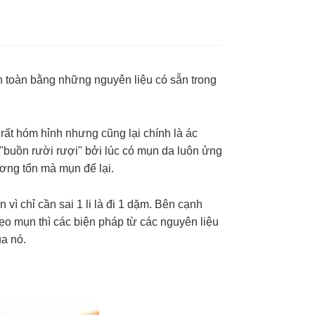
n toàn bằng những nguyên liệu có sẵn trong
 rất hóm hỉnh nhưng cũng lại chính là ác
"buồn rười rượi" bởi lúc có mụn da luôn ửng
ương tổn mà mụn để lại.
vì chỉ cần sai 1 li là đi 1 dặm. Bên cạnh
ẹo mụn thì các biện pháp từ các nguyên liệu
ủa nó.