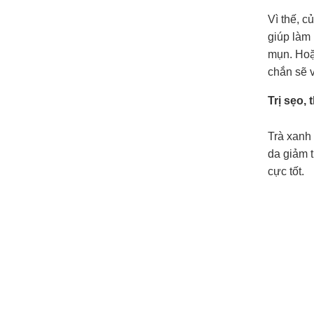
Vì thế, 
giúp làm
mụn. Hoặ
chắn sẽ v
Trị sẹo,
Trà xanh
da giảm 
cực tốt.