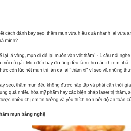
iết cách đánh bay sẹo, thâm mụn vừa hiệu quả nhanh lại vừa a
nhà mình?
ể lại lá vàng, mụn đi để lại muôn vàn vết thâm" - 1 câu nói nghe
 mỗi cô gái. Mụn đến hay đi cũng đều làm cho các chị em phải 
hức còn lúc hết mụn thì làn da lại "thâm xì" vì sẹo vã những th
ay sẹo, thâm mụn đều không được hấp tấp và phải cần thời gian 
ụng quá nhiều hóa mỹ phẩm hay các biện pháp laser trị thâm, s
được nhiều chị em tin tưởng và yêu thích hơn bởi độ an toàn c
 thâm mụn bằng nghệ