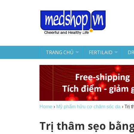
TRANG CHỦ
FERTILAID
D
Home
›
Mỹ phẩm hữu cơ chăm sóc da
›
Trị 
Trị thâm sẹo bằng