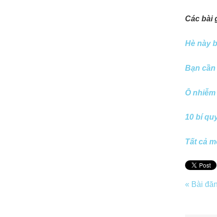
Các bài 
Hè này b
Bạn cần 
Ô nhiễm 
10 bí qu
Tất cả m
« Bài đă