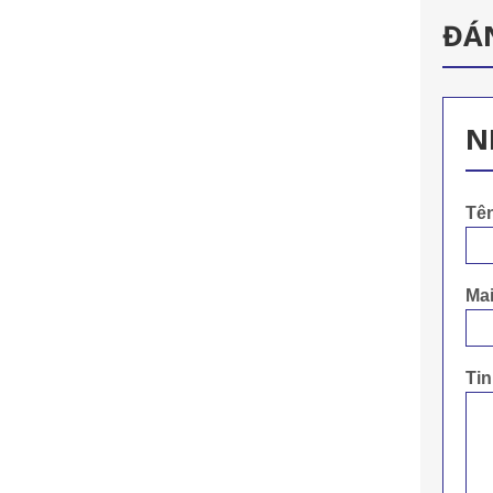
ĐÁ
N
Tê
Mai
Ti