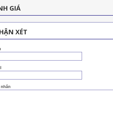
NH GIÁ
HẬN XÉT
n
l
n nhắn