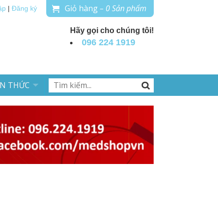
Giỏ hàng
– 0 Sản phẩm
ập
|
Đăng ký
Hãy gọi cho chúng tôi!
096 224 1919
ẾN THỨC