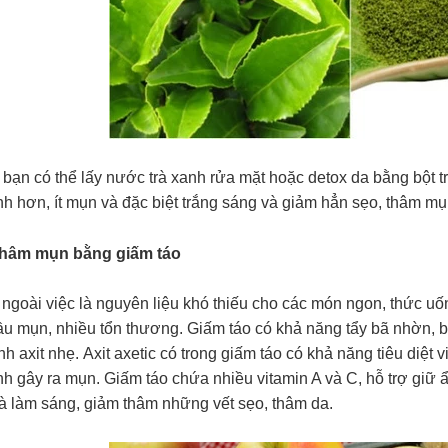
bạn có thể lấy nước trà xanh rửa mặt hoặc detox da bằng bột t
h hơn, ít mụn và đặc biệt trắng sáng và giảm hẳn sẹo, thâm mụ
 thâm mụn bằng giấm táo
ngoài việc là nguyên liệu khó thiếu cho các món ngon, thức uống
u mụn, nhiều tổn thương. Giấm táo có khả năng tẩy bã nhờn, bụi
nh axit nhẹ. Axit axetic có trong giấm táo có khả năng tiêu diệt
nh gây ra mụn. Giấm táo chứa nhiều vitamin A và C, hỗ trợ giữ
và làm sáng, giảm thâm những vết sẹo, thâm da.