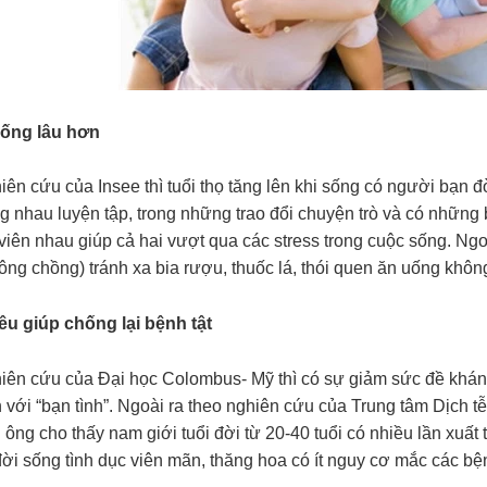
sống lâu hơn
ên cứu của Insee thì tuổi thọ tăng lên khi sống có người bạn đ
ng nhau luyện tập, trong những trao đổi chuyện trò và có nhữn
viên nhau giúp cả hai vượt qua các stress trong cuộc sống. Ng
(ông chồng) tránh xa bia rượu, thuốc lá, thói quen ăn uống kh
yêu giúp chống lại bệnh tật
iên cứu của Đại học Colombus- Mỹ thì có sự giảm sức đề kháng
 với “bạn tình”. Ngoài ra theo nghiên cứu của Trung tâm Dịch 
ông cho thấy nam giới tuổi đời từ 20-40 tuổi có nhiều lần xuất t
 đời sống tình dục viên mãn, thăng hoa có ít nguy cơ mắc các b