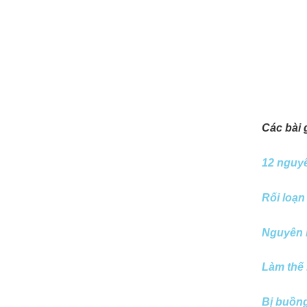
Các bài 
12 nguyê
Rối loạn
Nguyên n
Làm thế 
Bị buồng