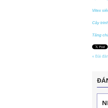
Vitex si
Cây trin
Tăng chấ
« Bài đă
ĐÁ
N