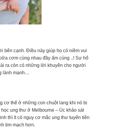
ời bên cạnh. Điều này giúp họ có niềm vui
g bữa cơm cùng nhau đầy ấm cúng ..! Sự hổ
oài ra còn có những lời khuyên cho người
ông lành mạnh…
 cơ thể ở những con chuột lang khi nó bị
tễ học ung thư ở Melbourne – Úc khảo sát
inh thì ít có nguy cơ mắc ung thư tuyến tiền
ệnh tim mạch hơn.