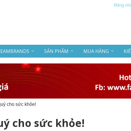
Đăng nh
REAMBRANDS
SẢN PHẨM
MUA HÀNG
KI
quý cho sức khỏe!
uý cho sức khỏe!