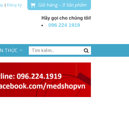
Giỏ hàng
– 0 Sản phẩm
ập
|
Đăng ký
Hãy gọi cho chúng tôi!
096 224 1919
ẾN THỨC