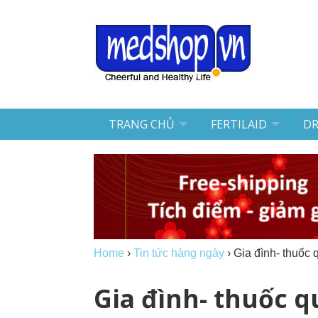
TRANG CHỦ
FERTILAID
D
Home
›
Tin tức hàng ngày
›
Gia đình- thuốc 
Gia đình- thuốc q