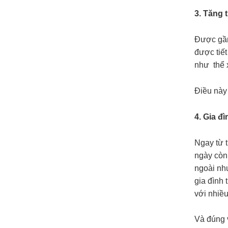
3. Tăng 
Được gần
được tiết
như thể 
Điều này 
4. Gia đ
Ngay từ t
ngày còn 
ngoài nh
gia đình 
với nhiều
Và đúng v