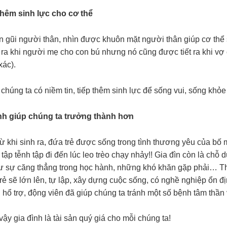
thêm sinh lực cho cơ thể
 gũi người thân, nhìn được khuôn mặt người thân giúp cơ thể
 ra khi người mẹ cho con bú nhưng nó cũng được tiết ra khi vợ 
xác).
chúng ta có niềm tin, tiếp thêm sinh lực để sống vui, sống khỏe
ình giúp chúng ta trưởng thành hơn
ừ khi sinh ra, đứa trẻ được sống trong tình thương yêu của bố 
tập tễnh tập đi đến lúc leo trèo chạy nhảy!! Gia đìn còn là chỗ
ư sự căng thẳng trong học hành, những khó khăn gặp phải… Thời
trẻ sẽ lớn lên, tự lập, xây dựng cuộc sống, có nghề nghiệp ổn đ
 hổ trợ, động viên đã giúp chúng ta tránh một số bệnh tâm thần v
ậy gia đình là tài sản quý giá cho mỗi chúng ta!